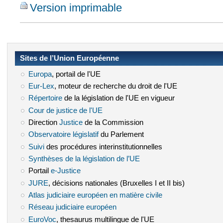
Version imprimable
Sites de l’Union Européenne
Europa
(le lien est externe)
, portail de l'UE
Eur-Lex
(le lien est externe)
, moteur de recherche du droit de l'UE
Répertoire
(le lien est externe)
de la législation de l'UE en vigueur
Cour de justice de l'UE
(le lien est externe)
Direction
Justice
(le lien est externe)
de la Commission
Observatoire législatif
(le lien est externe)
du Parlement
Suivi
(le lien est externe)
des procédures interinstitutionnelles
Synthèses de la législation de l’UE
(le lien est externe)
Portail
e-Justice
(le lien est externe)
JURE
(le lien est externe)
, décisions nationales (Bruxelles I et II bis)
Atlas judiciaire européen en matière civile
(le lien est externe)
Réseau judiciaire européen
(le lien est externe)
EuroVoc
(le lien est externe)
, thesaurus multilingue de l'UE