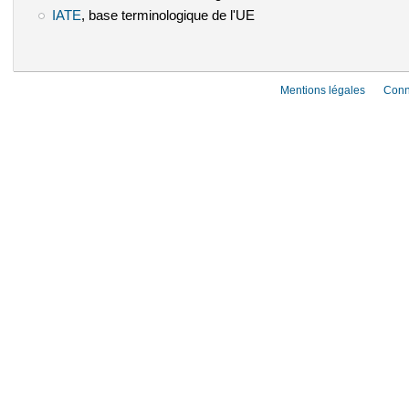
IATE
(le lien est externe)
, base terminologique de l'UE
Mentions légales
Conn