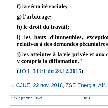
f) la sécurité sociale;
g) l'arbitrage;
h) le droit du travail;
i) les baux d'immeubles, exceptio
relatives à des demandes pécuniaires
j) les atteintes à la vie privée et aux
y compris la diffamation."
(
JO L 341/1 du 24.12.2015
)
(le lien est exter
CJUE, 22 nov. 2018, ZSE Energia, Aff.
‹ Article premier - Objet
haut