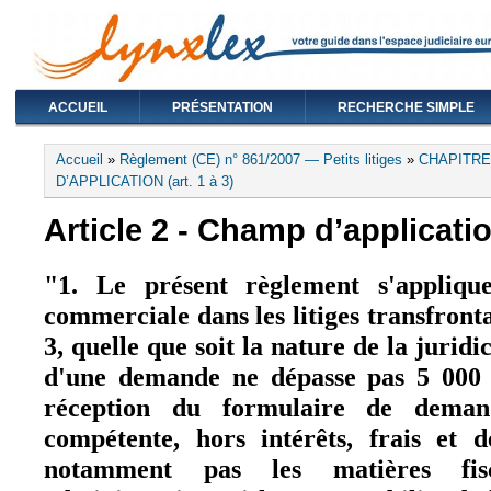
ACCUEIL
PRÉSENTATION
RECHERCHE SIMPLE
Vous êtes ici
Accueil
»
Règlement (CE) n° 861/2007 — Petits litiges
»
CHAPITRE
D’APPLICATION (art. 1 à 3)
Article 2 - Champ d’applicati
"1. Le présent règlement s'appliqu
commerciale dans les litiges transfrontal
3, quelle que soit la nature de la juridi
d'une demande ne dépasse pas 5 00
réception du formulaire de deman
compétente, hors intérêts, frais et 
notamment pas les matières fisc