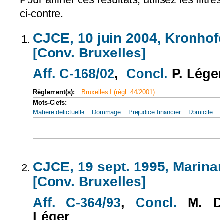
ci-contre.
CJCE, 10 juin 2004, Kronhofe
[Conv. Bruxelles]
Aff. C-168/02
,
Concl.
P. Lége
(le lien est externe)
(le lien est
Règlement(s):
Bruxelles I (règl. 44/2001)
Mots-Clefs:
Matière délictuelle
Dommage
Préjudice financier
Domicile
CJCE, 19 sept. 1995, Marinar
[Conv. Bruxelles]
Aff. C-364/93
,
Concl.
M. D
(le lien est externe)
(le lien e
Léger