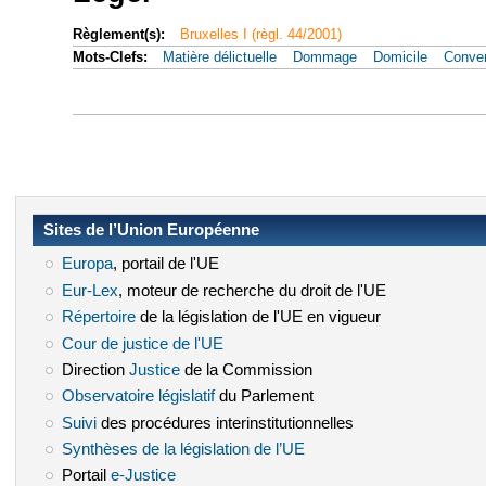
Règlement(s):
Bruxelles I (règl. 44/2001)
Mots-Clefs:
Matière délictuelle
Dommage
Domicile
Conven
Sites de l’Union Européenne
Europa
(le lien est externe)
, portail de l'UE
Eur-Lex
(le lien est externe)
, moteur de recherche du droit de l'UE
Répertoire
(le lien est externe)
de la législation de l'UE en vigueur
Cour de justice de l'UE
(le lien est externe)
Direction
Justice
(le lien est externe)
de la Commission
Observatoire législatif
(le lien est externe)
du Parlement
Suivi
(le lien est externe)
des procédures interinstitutionnelles
Synthèses de la législation de l’UE
(le lien est externe)
Portail
e-Justice
(le lien est externe)