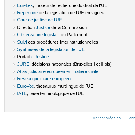
Eur-Lex
(le lien est externe)
, moteur de recherche du droit de l'UE
Répertoire
(le lien est externe)
de la législation de l'UE en vigueur
Cour de justice de l'UE
(le lien est externe)
Direction
Justice
(le lien est externe)
de la Commission
Observatoire législatif
(le lien est externe)
du Parlement
Suivi
(le lien est externe)
des procédures interinstitutionnelles
Synthèses de la législation de l’UE
(le lien est externe)
Portail
e-Justice
(le lien est externe)
JURE
(le lien est externe)
, décisions nationales (Bruxelles I et II bis)
Atlas judiciaire européen en matière civile
(le lien est externe)
Réseau judiciaire européen
(le lien est externe)
EuroVoc
(le lien est externe)
, thesaurus multilingue de l'UE
IATE
(le lien est externe)
, base terminologique de l'UE
Mentions légales
Conn