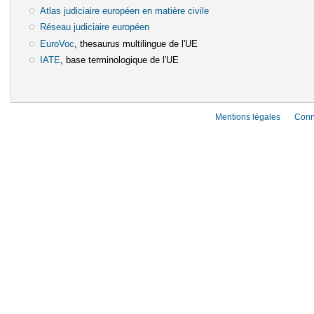
Atlas judiciaire européen en matière civile
(le lien est externe)
Réseau judiciaire européen
(le lien est externe)
EuroVoc
(le lien est externe)
, thesaurus multilingue de l'UE
IATE
(le lien est externe)
, base terminologique de l'UE
Mentions légales
Conn