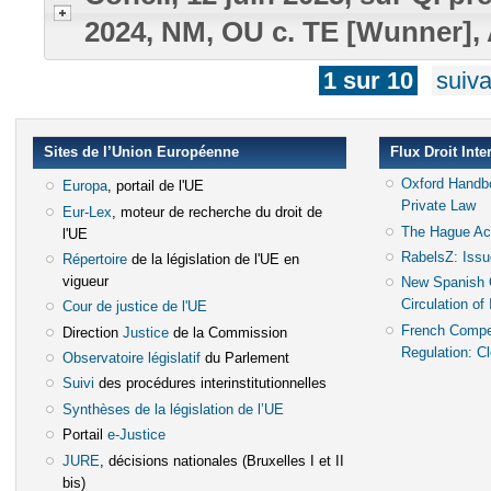
2024, NM, OU c. TE [Wunner], 
1 sur 10
suiva
Sites de l’Union Européenne
Flux Droit Inte
Oxford Handb
Europa
(le lien est externe)
, portail de l'UE
Private Law
(l
Eur-Lex
(le lien est externe)
, moteur de recherche du droit de
The Hague A
l'UE
RabelsZ: Issu
Répertoire
(le lien est externe)
de la législation de l'UE en
vigueur
New Spanish
Circulation of
Cour de justice de l'UE
(le lien est externe)
French Compe
Direction
Justice
(le lien est externe)
de la Commission
Regulation: C
Observatoire législatif
(le lien est externe)
du Parlement
Suivi
(le lien est externe)
des procédures interinstitutionnelles
Synthèses de la législation de l’UE
(le lien est externe)
Portail
e-Justice
(le lien est externe)
JURE
(le lien est externe)
, décisions nationales (Bruxelles I et II
bis)