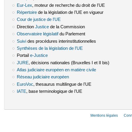
Eur-Lex
(le lien est externe)
, moteur de recherche du droit de l'UE
Répertoire
(le lien est externe)
de la législation de l'UE en vigueur
Cour de justice de l'UE
(le lien est externe)
Direction
Justice
(le lien est externe)
de la Commission
Observatoire législatif
(le lien est externe)
du Parlement
Suivi
(le lien est externe)
des procédures interinstitutionnelles
Synthèses de la législation de l’UE
(le lien est externe)
Portail
e-Justice
(le lien est externe)
JURE
(le lien est externe)
, décisions nationales (Bruxelles I et II bis)
Atlas judiciaire européen en matière civile
(le lien est externe)
Réseau judiciaire européen
(le lien est externe)
EuroVoc
(le lien est externe)
, thesaurus multilingue de l'UE
IATE
(le lien est externe)
, base terminologique de l'UE
Mentions légales
Conn