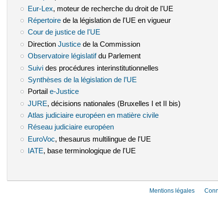
Eur-Lex
(le lien est externe)
, moteur de recherche du droit de l'UE
Répertoire
(le lien est externe)
de la législation de l'UE en vigueur
Cour de justice de l'UE
(le lien est externe)
Direction
Justice
(le lien est externe)
de la Commission
Observatoire législatif
(le lien est externe)
du Parlement
Suivi
(le lien est externe)
des procédures interinstitutionnelles
Synthèses de la législation de l’UE
(le lien est externe)
Portail
e-Justice
(le lien est externe)
JURE
(le lien est externe)
, décisions nationales (Bruxelles I et II bis)
Atlas judiciaire européen en matière civile
(le lien est externe)
Réseau judiciaire européen
(le lien est externe)
EuroVoc
(le lien est externe)
, thesaurus multilingue de l'UE
IATE
(le lien est externe)
, base terminologique de l'UE
Mentions légales
Conn