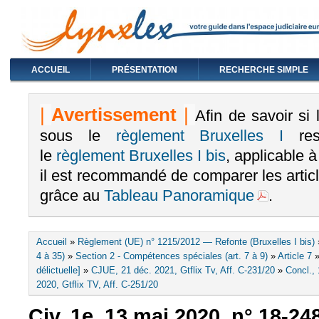
ACCUEIL
PRÉSENTATION
RECHERCHE SIMPLE
|
Avertissement
|
Afin de savoir si
sous le
règlement Bruxelles I
rest
le
règlement Bruxelles I bis
, applicable 
il est recommandé de comparer les arti
grâce au
Tableau Panoramique
.
Vous êtes ici
Accueil
»
Règlement (UE) n° 1215/2012 — Refonte (Bruxelles I bis)
4 à 35)
»
Section 2 - Compétences spéciales (art. 7 à 9)
»
Article 7
délictuelle]
»
CJUE, 21 déc. 2021, Gtflix Tv, Aff. C-231/20
»
Concl., 
2020, Gtflix TV, Aff. C-251/20
Civ. 1e, 13 mai 2020, n° 18-24