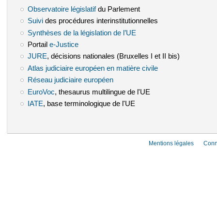
Observatoire législatif
(le lien est externe)
du Parlement
Suivi
(le lien est externe)
des procédures interinstitutionnelles
Synthèses de la législation de l’UE
(le lien est externe)
Portail
e-Justice
(le lien est externe)
JURE
(le lien est externe)
, décisions nationales (Bruxelles I et II bis)
Atlas judiciaire européen en matière civile
(le lien est externe)
Réseau judiciaire européen
(le lien est externe)
EuroVoc
(le lien est externe)
, thesaurus multilingue de l'UE
IATE
(le lien est externe)
, base terminologique de l'UE
Mentions légales
Conn