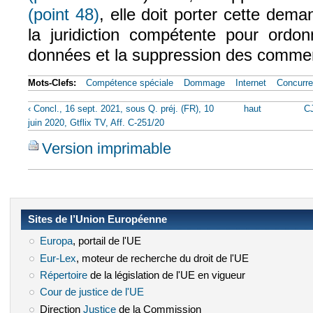
(point 48)
, elle doit porter cette dem
la juridiction compétente pour ordonn
données et la suppression des commen
Mots-Clefs:
Compétence spéciale
Dommage
Internet
Concurre
‹ Concl., 16 sept. 2021, sous Q. préj. (FR), 10
haut
CJ
juin 2020, Gtflix TV, Aff. C-251/20
Version imprimable
Sites de l’Union Européenne
Europa
(le lien est externe)
, portail de l'UE
Eur-Lex
(le lien est externe)
, moteur de recherche du droit de l'UE
Répertoire
(le lien est externe)
de la législation de l'UE en vigueur
Cour de justice de l'UE
(le lien est externe)
Direction
Justice
(le lien est externe)
de la Commission