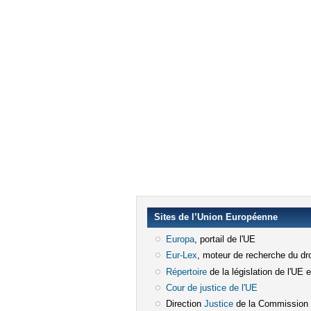
Sites de l’Union Européenne
Europa
(le lien est externe)
, portail de l'UE
Eur-Lex
(le lien est externe)
, moteur de recherche du dro
Répertoire
(le lien est externe)
de la législation de l'UE 
Cour de justice de l'UE
(le lien est e
Direction
Justice
(le lien est externe)
de la Commission