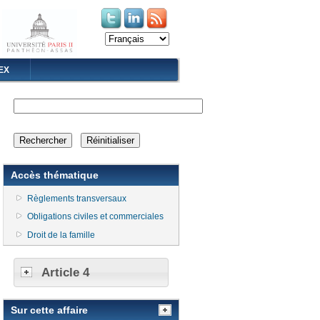
(le lien est externe)
(le lien est externe)
EX
Accès thématique
Règlements transversaux
Obligations civiles et commerciales
Droit de la famille
Article 4
Sur cette affaire