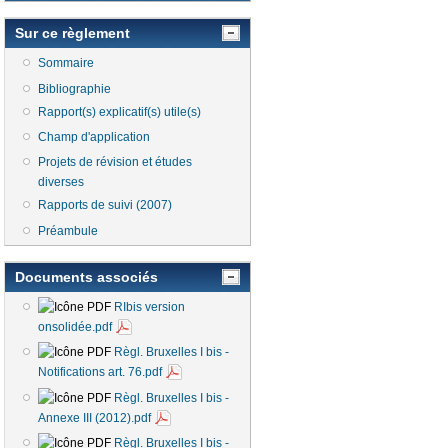
Sur ce règlement
Sommaire
Bibliographie
Rapport(s) explicatif(s) utile(s)
Champ d'application
Projets de révision et études
diverses
Rapports de suivi (2007)
Préambule
Documents associés
RIbis version
onsolidée.pdf
Règl. Bruxelles I bis -
Notifications art. 76.pdf
Règl. Bruxelles I bis -
Annexe III (2012).pdf
Règl. Bruxelles I bis -