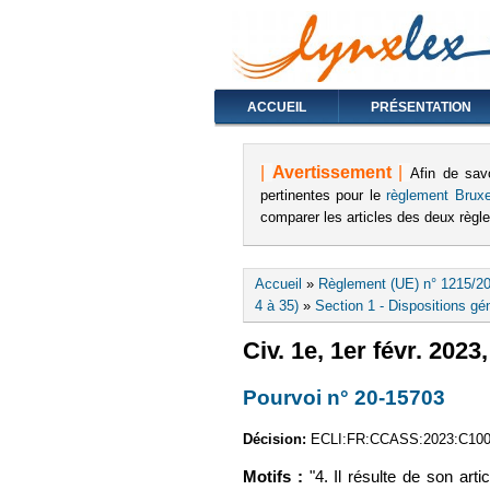
ACCUEIL
PRÉSENTATION
|
Avertissement
|
Afin de sav
pertinentes pour le
règlement Bruxe
comparer les articles des deux règ
Vous êtes ici
Accueil
»
Règlement (UE) n° 1215/20
4 à 35)
»
Section 1 - Dispositions gén
Civ. 1e, 1er févr. 2023
Pourvoi n° 20-15703
(le 
Décision:
ECLI:FR:CCASS:2023:C10
Motifs :
"4. Il résulte de son art