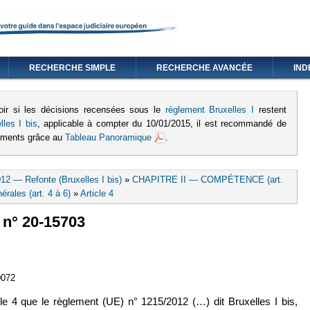
RECHERCHE SIMPLE
RECHERCHE AVANCÉE
IND
oir si les décisions recensées sous le
règlement Bruxelles I
restent
lles I bis
, applicable à compter du 10/01/2015, il est recommandé de
lements grâce au
Tableau Panoramique
.
12 — Refonte (Bruxelles I bis)
»
CHAPITRE II — COMPÉTENCE (art.
érales (art. 4 à 6)
»
Article 4
, n° 20-15703
lien est externe)
0072
icle 4 que le règlement (UE) n° 1215/2012 (…) dit Bruxelles I bis,