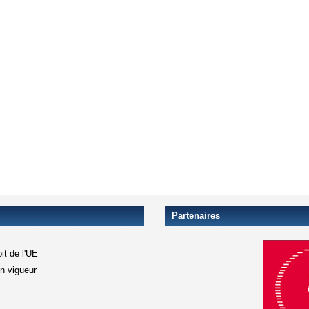
Partenaires
it de l'UE
en vigueur
xterne)