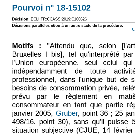
Pourvoi n° 18-15102
(le lien est exte
Décision:
ECLI:FR:CCASS:2019:C100626
Décisions parallèles et/ou à un autre stade de la procédure:
C
Motifs :
"Attendu que, selon [l'ar
Bruxelles I bis], tel qu'interprété p
l'Union européenne, seul celui q
indépendamment de toute activité
professionnel, dans l'unique but de s
besoins de consommation privée, relèv
prévu par le règlement en matiè
consommateur en tant que partie ré
janvier 2005,
Gruber
, point 36 ; 25 ja
498/16, point 30), sans qu'il puisse
situation subjective (CJUE, 14 févrie