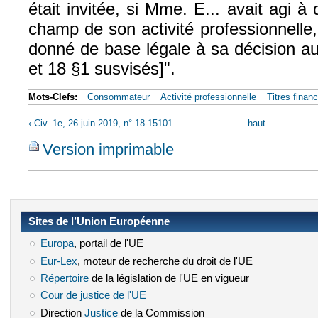
était invitée, si Mme. E... avait agi à
champ de son activité professionnelle,
donné de base légale à sa décision au
et 18 §1 susvisés]".
Mots-Clefs:
Consommateur
Activité professionnelle
Titres financ
‹ Civ. 1e, 26 juin 2019, n° 18-15101
haut
Version imprimable
Sites de l’Union Européenne
Europa
(le lien est externe)
, portail de l'UE
Eur-Lex
(le lien est externe)
, moteur de recherche du droit de l'UE
Répertoire
(le lien est externe)
de la législation de l'UE en vigueur
Cour de justice de l'UE
(le lien est externe)
Direction
Justice
(le lien est externe)
de la Commission