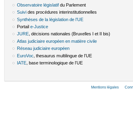
Observatoire législatif
(le lien est externe)
du Parlement
Suivi
(le lien est externe)
des procédures interinstitutionnelles
Synthèses de la législation de l’UE
(le lien est externe)
Portail
e-Justice
(le lien est externe)
JURE
(le lien est externe)
, décisions nationales (Bruxelles I et II bis)
Atlas judiciaire européen en matière civile
(le lien est externe)
Réseau judiciaire européen
(le lien est externe)
EuroVoc
(le lien est externe)
, thesaurus multilingue de l'UE
IATE
(le lien est externe)
, base terminologique de l'UE
Mentions légales
Conn