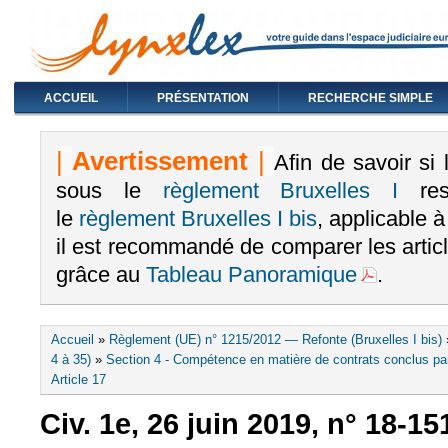
ACCUEIL
PRÉSENTATION
RECHERCHE SIMPLE
|
Avertissement
|
Afin de savoir si
sous le
règlement Bruxelles I
rest
le
règlement Bruxelles I bis
, applicable 
il est recommandé de comparer les arti
grâce au
Tableau Panoramique
.
Vous êtes ici
Accueil
»
Règlement (UE) n° 1215/2012 — Refonte (Bruxelles I bis)
4 à 35)
»
Section 4 - Compétence en matière de contrats conclus pa
Article 17
Civ. 1e, 26 juin 2019, n° 18-15