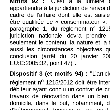
Motifs 92 :
"C’est à la lumière d
appartiendra à la juridiction de renvoi 
cadre de l’affaire dont elle est sais
être qualifiée de « consommateur », a
paragraphe 1, du règlement n° 1215
juridiction nationale devra prendr
seulement le contenu, la nature et la f
aussi les circonstances objectives
conclusion (arrêt du 20 janvier 2
EU:C:2005:32, point 47)".
Dispositif 3 (et motifs 94) :
"L’arti
o
règlement n
1215/2012 doit être inte
débiteur ayant conclu un contrat de cré
travaux de rénovation dans un bien
domicile, dans le but, notamment, d’
d’hébergement touristique, ne peut