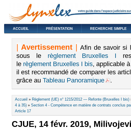
ACCUEIL
PRÉSENTATION
RECHERCHE SIMPLE
|
Avertissement
|
Afin de savoir si
sous le
règlement Bruxelles I
rest
le
règlement Bruxelles I bis
, applicable 
il est recommandé de comparer les arti
grâce au
Tableau Panoramique
.
Vous êtes ici
Accueil
»
Règlement (UE) n° 1215/2012 — Refonte (Bruxelles I bis)
4 à 35)
»
Section 4 - Compétence en matière de contrats conclus pa
Article 17
CJUE, 14 févr. 2019, Milivojevi