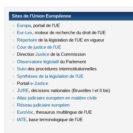
Sites de l’Union Européenne
Europa
(le lien est externe)
, portail de l'UE
Eur-Lex
(le lien est externe)
, moteur de recherche du droit de l'UE
Répertoire
(le lien est externe)
de la législation de l'UE en vigueur
Cour de justice de l'UE
(le lien est externe)
Direction
Justice
(le lien est externe)
de la Commission
Observatoire législatif
(le lien est externe)
du Parlement
Suivi
(le lien est externe)
des procédures interinstitutionnelles
Synthèses de la législation de l’UE
(le lien est externe)
Portail
e-Justice
(le lien est externe)
JURE
(le lien est externe)
, décisions nationales (Bruxelles I et II bis)
Atlas judiciaire européen en matière civile
(le lien est externe)
Réseau judiciaire européen
(le lien est externe)
EuroVoc
(le lien est externe)
, thesaurus multilingue de l'UE
IATE
(le lien est externe)
, base terminologique de l'UE