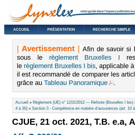
ACCUEIL
PRÉSENTATION
RECHERCHE SIMPLE
|
Avertissement
|
Afin de savoir si
sous le
règlement Bruxelles I
rest
le
règlement Bruxelles I bis
, applicable 
il est recommandé de comparer les arti
grâce au
Tableau Panoramique
.
Vous êtes ici
Accueil
»
Règlement (UE) n° 1215/2012 — Refonte (Bruxelles I bis)
4 à 35)
»
Section 3 - Compétence en matière d’assurances (art. 10 à
CJUE, 21 oct. 2021, T.B. e.a, A