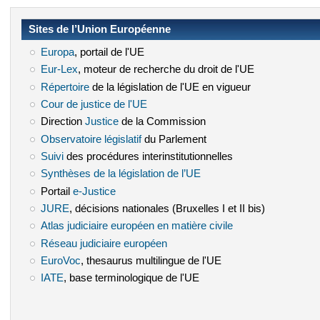
Sites de l’Union Européenne
Europa
(le lien est externe)
, portail de l'UE
Eur-Lex
(le lien est externe)
, moteur de recherche du droit de l'UE
Répertoire
(le lien est externe)
de la législation de l'UE en vigueur
Cour de justice de l'UE
(le lien est externe)
Direction
Justice
(le lien est externe)
de la Commission
Observatoire législatif
(le lien est externe)
du Parlement
Suivi
(le lien est externe)
des procédures interinstitutionnelles
Synthèses de la législation de l’UE
(le lien est externe)
Portail
e-Justice
(le lien est externe)
JURE
(le lien est externe)
, décisions nationales (Bruxelles I et II bis)
Atlas judiciaire européen en matière civile
(le lien est externe)
Réseau judiciaire européen
(le lien est externe)
EuroVoc
(le lien est externe)
, thesaurus multilingue de l'UE
IATE
(le lien est externe)
, base terminologique de l'UE