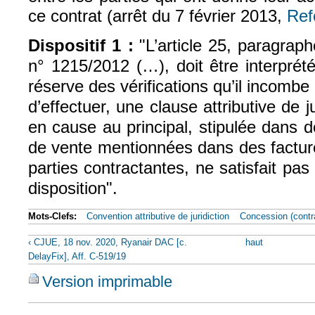
ce contrat (arrêt du 7 février 2013,
Re
Dispositif 1 :
"
L’article 25, paragrap
n
°
1215/2012 (…), doit être interprét
réserve des vérifications qu’il incombe à
d’effectuer, une clause attributive de ju
en cause au principal, stipulée dans 
de vente mentionnées dans des factur
parties contractantes, ne satisfait pa
disposition".
Mots-Clefs:
Convention attributive de juridiction
Concession (contr
‹ CJUE, 18 nov. 2020, Ryanair DAC [c.
haut
DelayFix], Aff. C-519/19
Version imprimable