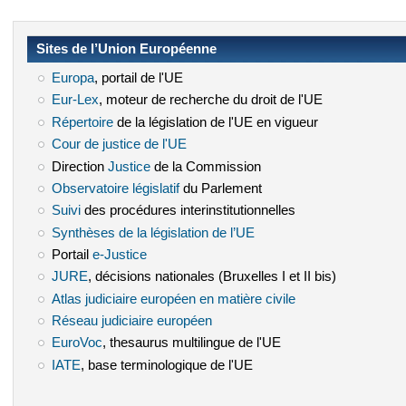
Sites de l’Union Européenne
Europa
(le lien est externe)
, portail de l'UE
Eur-Lex
(le lien est externe)
, moteur de recherche du droit de l'UE
Répertoire
(le lien est externe)
de la législation de l'UE en vigueur
Cour de justice de l'UE
(le lien est externe)
Direction
Justice
(le lien est externe)
de la Commission
Observatoire législatif
(le lien est externe)
du Parlement
Suivi
(le lien est externe)
des procédures interinstitutionnelles
Synthèses de la législation de l’UE
(le lien est externe)
Portail
e-Justice
(le lien est externe)
JURE
(le lien est externe)
, décisions nationales (Bruxelles I et II bis)
Atlas judiciaire européen en matière civile
(le lien est externe)
Réseau judiciaire européen
(le lien est externe)
EuroVoc
(le lien est externe)
, thesaurus multilingue de l'UE
IATE
(le lien est externe)
, base terminologique de l'UE