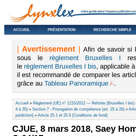
ACCUEIL
PRÉSENTATION
RECHERCHE SIMPLE
|
Avertissement
|
Afin de savoir si
sous le
règlement Bruxelles I
rest
le
règlement Bruxelles I bis
, applicable 
il est recommandé de comparer les arti
grâce au
Tableau Panoramique
.
Vous êtes ici
Accueil
»
Règlement (UE) n° 1215/2012 — Refonte (Bruxelles I bis)
4 à 35)
»
Section 7 - Prorogation de compétence (art. 25 à 26)
»
Arti
juridiction]
»
Article 25.1 et 25.5 [Conditions de fond]
CJUE, 8 mars 2018, Saey Hom