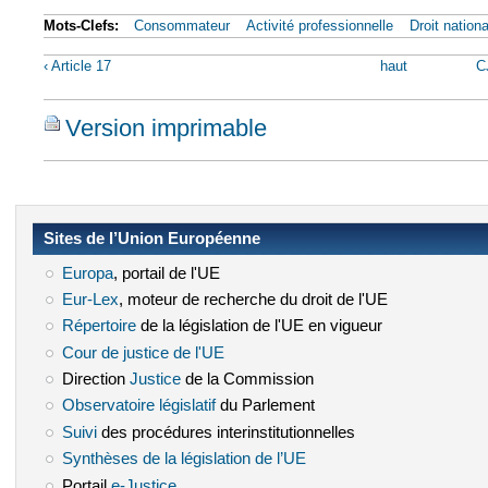
Mots-Clefs:
Consommateur
Activité professionnelle
Droit nationa
‹ Article 17
haut
C
Version imprimable
Sites de l’Union Européenne
Europa
(le lien est externe)
, portail de l'UE
Eur-Lex
(le lien est externe)
, moteur de recherche du droit de l'UE
Répertoire
(le lien est externe)
de la législation de l'UE en vigueur
Cour de justice de l'UE
(le lien est externe)
Direction
Justice
(le lien est externe)
de la Commission
Observatoire législatif
(le lien est externe)
du Parlement
Suivi
(le lien est externe)
des procédures interinstitutionnelles
Synthèses de la législation de l’UE
(le lien est externe)
Portail
e-Justice
(le lien est externe)