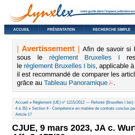
ACCUEIL
PRÉSENTATION
RECHERCHE SIMPLE
|
Avertissement
|
Afin de savoir si
sous le
règlement Bruxelles I
rest
le
règlement Bruxelles I bis
, applicable 
il est recommandé de comparer les arti
grâce au
Tableau Panoramique
.
Vous êtes ici
Accueil
»
Règlement (UE) n° 1215/2012 — Refonte (Bruxelles I bis)
4 à 35)
»
Section 4 - Compétence en matière de contrats conclus pa
Article 17
CJUE, 9 mars 2023, JA c. Wur