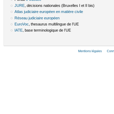
JURE
(le lien est externe)
, décisions nationales (Bruxelles I et II bis)
Atlas judiciaire européen en matière civile
(le lien est externe)
Réseau judiciaire européen
(le lien est externe)
EuroVoc
(le lien est externe)
, thesaurus multilingue de l'UE
IATE
(le lien est externe)
, base terminologique de l'UE
Mentions légales
Conn