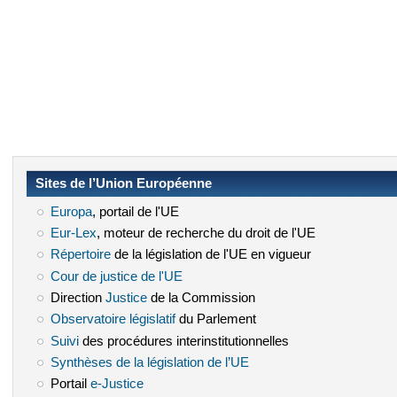
Sites de l’Union Européenne
Europa
(le lien est externe)
, portail de l'UE
Eur-Lex
(le lien est externe)
, moteur de recherche du droit de l'UE
Répertoire
(le lien est externe)
de la législation de l'UE en vigueur
Cour de justice de l'UE
(le lien est externe)
Direction
Justice
(le lien est externe)
de la Commission
Observatoire législatif
(le lien est externe)
du Parlement
Suivi
(le lien est externe)
des procédures interinstitutionnelles
Synthèses de la législation de l’UE
(le lien est externe)
Portail
e-Justice
(le lien est externe)