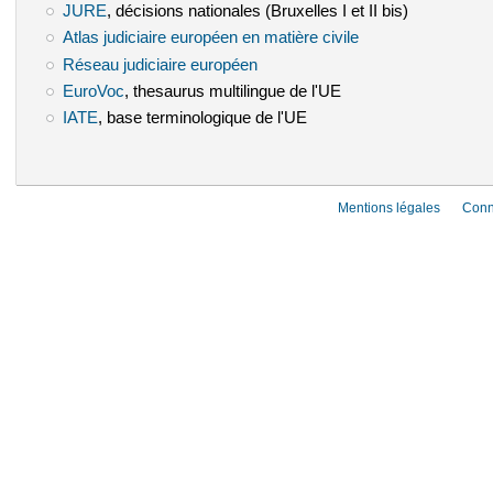
JURE
(le lien est externe)
, décisions nationales (Bruxelles I et II bis)
Atlas judiciaire européen en matière civile
(le lien est externe)
Réseau judiciaire européen
(le lien est externe)
EuroVoc
(le lien est externe)
, thesaurus multilingue de l'UE
IATE
(le lien est externe)
, base terminologique de l'UE
Mentions légales
Conn