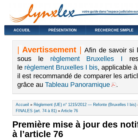
ACCUEIL
PRÉSENTATION
RECHERCHE SIMPLE
|
Avertissement
|
Afin de savoir si
sous le
règlement Bruxelles I
rest
le
règlement Bruxelles I bis
, applicable 
il est recommandé de comparer les arti
grâce au
Tableau Panoramique
.
Vous êtes ici
Accueil
»
Règlement (UE) n° 1215/2012 — Refonte (Bruxelles I bis)
FINALES (art. 74 à 81)
»
Article 76
Première mise à jour des noti
à l’article 76