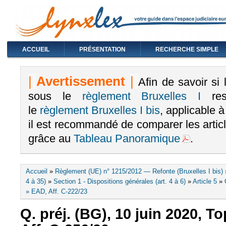
ACCUEIL
PRÉSENTATION
RECHERCHE SIMPLE
|
Avertissement
|
Afin de savoir si
sous le
règlement Bruxelles I
rest
le
règlement Bruxelles I bis
, applicable 
il est recommandé de comparer les arti
grâce au
Tableau Panoramique
.
Vous êtes ici
Accueil
»
Règlement (UE) n° 1215/2012 — Refonte (Bruxelles I bis)
4 à 35)
»
Section 1 - Dispositions générales (art. 4 à 6)
»
Article 5
»
» EAD, Aff. C-222/23
Q. préj. (BG), 10 juin 2020, To