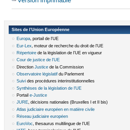
Version imprimable
Sites de l’Union Européenne
Europa
(le lien est externe)
, portail de l'UE
Eur-Lex
(le lien est externe)
, moteur de recherche du droit de l'UE
Répertoire
(le lien est externe)
de la législation de l'UE en vigueur
Cour de justice de l'UE
(le lien est externe)
Direction
Justice
(le lien est externe)
de la Commission
Observatoire législatif
(le lien est externe)
du Parlement
Suivi
(le lien est externe)
des procédures interinstitutionnelles
Synthèses de la législation de l’UE
(le lien est externe)
Portail
e-Justice
(le lien est externe)
JURE
(le lien est externe)
, décisions nationales (Bruxelles I et II bis)
Atlas judiciaire européen en matière civile
(le lien est externe)
Réseau judiciaire européen
(le lien est externe)
EuroVoc
(le lien est externe)
, thesaurus multilingue de l'UE