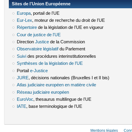
Sites de l’Union Européenne
Europa
(le lien est externe)
, portail de l'UE
Eur-Lex
(le lien est externe)
, moteur de recherche du droit de l'UE
Répertoire
(le lien est externe)
de la législation de l'UE en vigueur
Cour de justice de l'UE
(le lien est externe)
Direction
Justice
(le lien est externe)
de la Commission
Observatoire législatif
(le lien est externe)
du Parlement
Suivi
(le lien est externe)
des procédures interinstitutionnelles
Synthèses de la législation de l’UE
(le lien est externe)
Portail
e-Justice
(le lien est externe)
JURE
(le lien est externe)
, décisions nationales (Bruxelles I et II bis)
Atlas judiciaire européen en matière civile
(le lien est externe)
Réseau judiciaire européen
(le lien est externe)
EuroVoc
(le lien est externe)
, thesaurus multilingue de l'UE
IATE
(le lien est externe)
, base terminologique de l'UE
Mentions légales
Conn