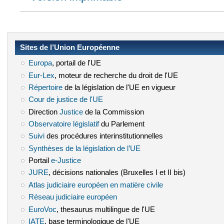
Sites de l’Union Européenne
Europa
(le lien est externe)
, portail de l'UE
Eur-Lex
(le lien est externe)
, moteur de recherche du droit de l'UE
Répertoire
(le lien est externe)
de la législation de l'UE en vigueur
Cour de justice de l'UE
(le lien est externe)
Direction
Justice
(le lien est externe)
de la Commission
Observatoire législatif
(le lien est externe)
du Parlement
Suivi
(le lien est externe)
des procédures interinstitutionnelles
Synthèses de la législation de l’UE
(le lien est externe)
Portail
e-Justice
(le lien est externe)
JURE
(le lien est externe)
, décisions nationales (Bruxelles I et II bis)
Atlas judiciaire européen en matière civile
(le lien est externe)
Réseau judiciaire européen
(le lien est externe)
EuroVoc
(le lien est externe)
, thesaurus multilingue de l'UE
IATE
(le lien est externe)
, base terminologique de l'UE