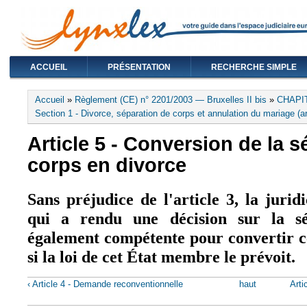
ACCUEIL
PRÉSENTATION
RECHERCHE SIMPLE
Vous êtes ici
Accueil
»
Règlement (CE) n° 2201/2003 — Bruxelles II bis
»
CHAPIT
Section 1 - Divorce, séparation de corps et annulation du mariage (ar
Article 5 - Conversion de la s
corps en divorce
Sans préjudice de l'article 3, la juri
qui a rendu une décision sur la sé
également compétente pour convertir ce
si la loi de cet État membre le prévoit.
‹ Article 4 - Demande reconventionnelle
haut
Arti