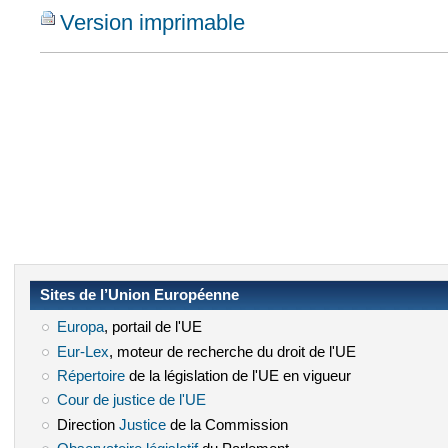
Version imprimable
Sites de l’Union Européenne
Europa
(le lien est externe)
, portail de l'UE
Eur-Lex
(le lien est externe)
, moteur de recherche du droit de l'UE
Répertoire
(le lien est externe)
de la législation de l'UE en vigueur
Cour de justice de l'UE
(le lien est externe)
Direction
Justice
(le lien est externe)
de la Commission