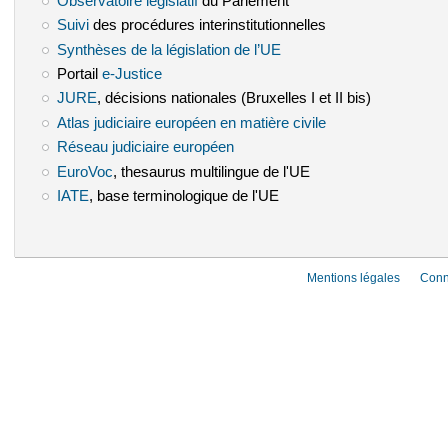
Observatoire législatif
(le lien est externe)
du Parlement
Suivi
(le lien est externe)
des procédures interinstitutionnelles
Synthèses de la législation de l’UE
(le lien est externe)
Portail
e-Justice
(le lien est externe)
JURE
(le lien est externe)
, décisions nationales (Bruxelles I et II bis)
Atlas judiciaire européen en matière civile
(le lien est externe)
Réseau judiciaire européen
(le lien est externe)
EuroVoc
(le lien est externe)
, thesaurus multilingue de l'UE
IATE
(le lien est externe)
, base terminologique de l'UE
Mentions légales
Conn