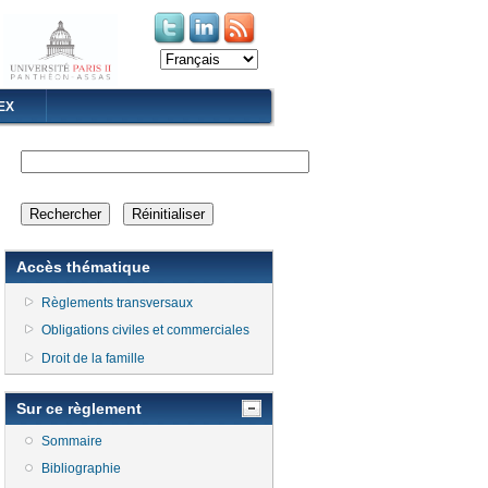
(le lien est externe)
(le lien est externe)
EX
Accès thématique
Règlements transversaux
Obligations civiles et commerciales
Droit de la famille
Sur ce règlement
Sommaire
Bibliographie