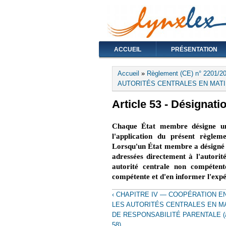
ACCUEIL
PRÉSENTATION
Vous êtes ici
Accueil
»
Règlement (CE) n° 2201/20
AUTORITÉS CENTRALES EN MATIÈR
Article 53 - Désignati
Chaque État membre désigne une 
l'application du présent règleme
Lorsqu'un État membre a désigné p
adressées directement à l'autori
autorité centrale non compétente
compétente et d'en informer l'expé
‹ CHAPITRE IV — COOPÉRATION E
LES AUTORITÉS CENTRALES EN M
DE RESPONSABILITÉ PARENTALE (ar
58)