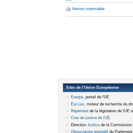
Version imprimable
Sites de l’Union Européenne
Europa
(le lien est externe)
, portail de l'UE
Eur-Lex
(le lien est externe)
, moteur de recherche du dro
Répertoire
(le lien est externe)
de la législation de l'UE 
Cour de justice de l'UE
(le lien est e
Direction
Justice
(le lien est externe)
de la Commission
Observatoire législatif
(le lien est ex
du Parlement