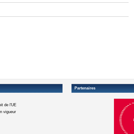
Partenaires
it de l'UE
en vigueur
xterne)
terne)