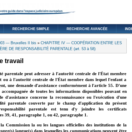
RECHERCHE SIMPLE
RECHERCHE AVANCÉE
IND
03 — Bruxelles II bis
»
CHAPITRE IV — COOPÉRATION ENTRE LES
E DE RESPONSABILITÉ PARENTALE (art. 53 à 58)
e travail
lité parentale peut adresser à l'autorité centrale de l'État membre
nt ou à l'autorité centrale de l'État membre dans lequel l'enfant a
sent, une demande d'assistance conformément à l'article 55. D'une
 accompagnée de toutes les informations disponibles pouvant en
nde d'assistance concerne la reconnaissance ou l'exécution d'une
ilité parentale couverte par le champ d'application du présent
esponsabilité parentale est tenu d'y joindre les certificats
es 39, 41, paragraphe 1, ou 42, paragraphe 1.
a Commission la ou les langues officielles des institutions de la
pre(s) langue(s) dans lesquelles les communications peuvent être