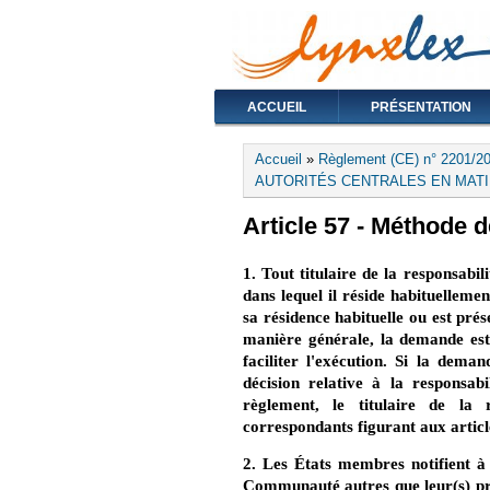
ACCUEIL
PRÉSENTATION
Vous êtes ici
Accueil
»
Règlement (CE) n° 2201/20
AUTORITÉS CENTRALES EN MATIÈR
Article 57 - Méthode d
1. Tout titulaire de la responsabi
dans lequel il réside habituelleme
sa résidence habituelle ou est pré
manière générale, la demande est
faciliter l'exécution. Si la dema
décision relative à la responsab
règlement, le titulaire de la r
correspondants figurant aux articl
2. Les États membres notifient à l
Communauté autres que leur(s) pro