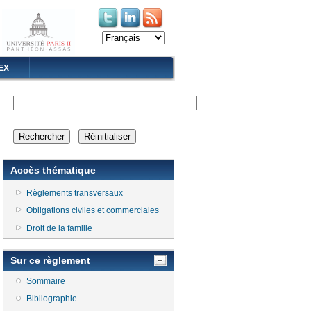
(le lien est externe)
(le lien est externe)
EX
Accès thématique
Règlements transversaux
Obligations civiles et commerciales
Droit de la famille
Sur ce règlement
Sommaire
Bibliographie