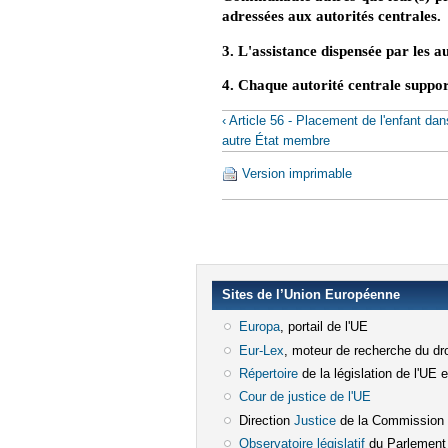
adressées aux autorités centrales.
3. L'assistance dispensée par les au
4. Chaque autorité centrale suppor
‹ Article 56 - Placement de l'enfant da
autre État membre
Version imprimable
Sites de l’Union Européenne
Europa
(le lien est externe)
, portail de l'UE
Eur-Lex
(le lien est externe)
, moteur de recherche du dro
Répertoire
(le lien est externe)
de la législation de l'UE 
Cour de justice de l'UE
(le lien est e
Direction
Justice
(le lien est externe)
de la Commission
Observatoire législatif
(le lien est ex
du Parlement