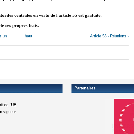
torités centrales en vertu de l'article 55 est gratuite.
te ses propres frais.
ns un
haut
Article 58 - Réunions ›
Partenaires
it de l'UE
en vigueur
xterne)
terne)