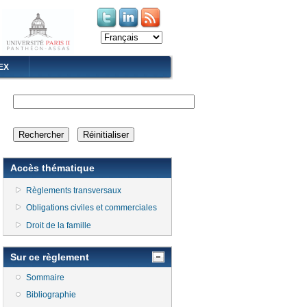
(le lien est externe)
(le lien est externe)
EX
Accès thématique
Règlements transversaux
Obligations civiles et commerciales
Droit de la famille
Sur ce règlement
Sommaire
Bibliographie