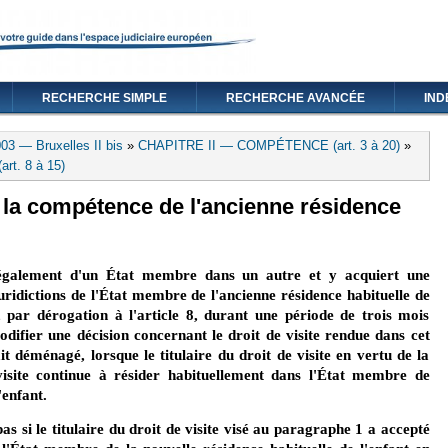
RECHERCHE SIMPLE
RECHERCHE AVANCÉE
IND
03 — Bruxelles II bis
»
CHAPITRE II — COMPÉTENCE (art. 3 à 20)
»
art. 8 à 15)
de la compétence de l'ancienne résidence
également d'un État membre dans un autre et y acquiert une
juridictions de l'État membre de l'ancienne résidence habituelle de
 par dérogation à l'article 8, durant une période de trois mois
ifier une décision concernant le droit de visite rendue dans cet
 déménagé, lorsque le titulaire du droit de visite en vertu de la
visite continue à résider habituellement dans l'État membre de
'enfant.
s si le titulaire du droit de visite visé au paragraphe 1 a accepté