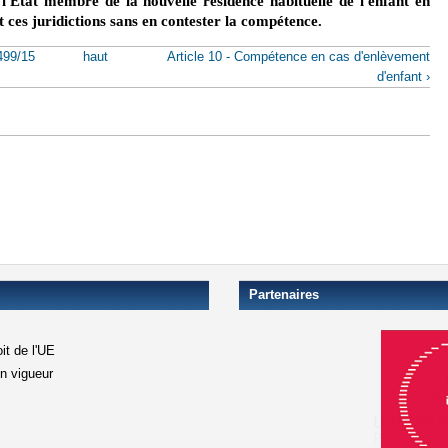
 l'État membre de la nouvelle résidence habituelle de l'enfant en
 ces juridictions sans en contester la compétence.
-499/15
haut
Article 10 - Compétence en cas d'enlèvement
d'enfant ›
Partenaires
it de l'UE
en vigueur
xterne)
terne)