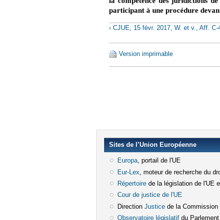
la compétence des juridictions de
participant à une procédure devant
‹ CJUE, 15 févr. 2017, W. et v., Aff. C
Version imprimable
Sites de l’Union Européenne
Europa
(le lien est externe)
, portail de l'UE
Eur-Lex
(le lien est externe)
, moteur de recherche du dro
Répertoire
(le lien est externe)
de la législation de l'UE 
Cour de justice de l'UE
(le lien est e
Direction
Justice
(le lien est externe)
de la Commission
Observatoire législatif
(le lien est ex
du Parlement