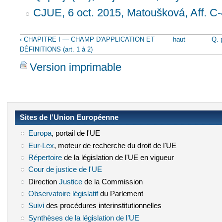
CJUE, 6 oct. 2015, Matoušková, Aff. C
‹ CHAPITRE I — CHAMP D'APPLICATION ET
haut
Q. 
DÉFINITIONS (art. 1 à 2)
Version imprimable
Sites de l’Union Européenne
Europa
(le lien est externe)
, portail de l'UE
Eur-Lex
(le lien est externe)
, moteur de recherche du droit de l'UE
Répertoire
(le lien est externe)
de la législation de l'UE en vigueur
Cour de justice de l'UE
(le lien est externe)
Direction
Justice
(le lien est externe)
de la Commission
Observatoire législatif
(le lien est externe)
du Parlement
Suivi
(le lien est externe)
des procédures interinstitutionnelles
Synthèses de la législation de l’UE
(le lien est externe)