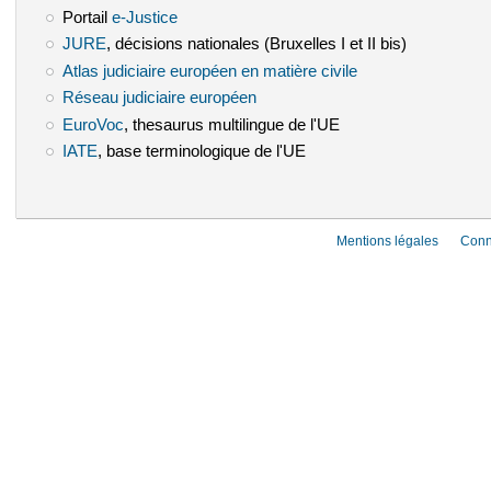
Portail
e-Justice
(le lien est externe)
JURE
(le lien est externe)
, décisions nationales (Bruxelles I et II bis)
Atlas judiciaire européen en matière civile
(le lien est externe)
Réseau judiciaire européen
(le lien est externe)
EuroVoc
(le lien est externe)
, thesaurus multilingue de l'UE
IATE
(le lien est externe)
, base terminologique de l'UE
Mentions légales
Conn