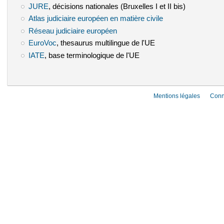
JURE
(le lien est externe)
, décisions nationales (Bruxelles I et II bis)
Atlas judiciaire européen en matière civile
(le lien est externe)
Réseau judiciaire européen
(le lien est externe)
EuroVoc
(le lien est externe)
, thesaurus multilingue de l'UE
IATE
(le lien est externe)
, base terminologique de l'UE
Mentions légales
Conn