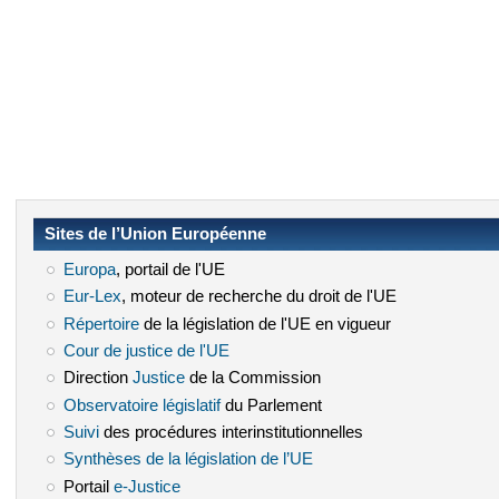
Sites de l’Union Européenne
Europa
(le lien est externe)
, portail de l'UE
Eur-Lex
(le lien est externe)
, moteur de recherche du droit de l'UE
Répertoire
(le lien est externe)
de la législation de l'UE en vigueur
Cour de justice de l'UE
(le lien est externe)
Direction
Justice
(le lien est externe)
de la Commission
Observatoire législatif
(le lien est externe)
du Parlement
Suivi
(le lien est externe)
des procédures interinstitutionnelles
Synthèses de la législation de l’UE
(le lien est externe)
Portail
e-Justice
(le lien est externe)