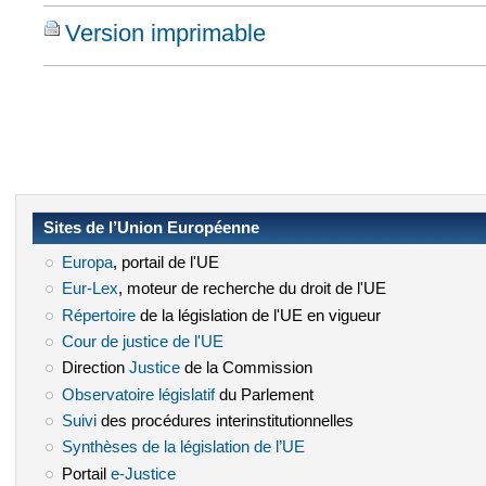
Version imprimable
Sites de l’Union Européenne
Europa
(le lien est externe)
, portail de l'UE
Eur-Lex
(le lien est externe)
, moteur de recherche du droit de l'UE
Répertoire
(le lien est externe)
de la législation de l'UE en vigueur
Cour de justice de l'UE
(le lien est externe)
Direction
Justice
(le lien est externe)
de la Commission
Observatoire législatif
(le lien est externe)
du Parlement
Suivi
(le lien est externe)
des procédures interinstitutionnelles
Synthèses de la législation de l’UE
(le lien est externe)
Portail
e-Justice
(le lien est externe)