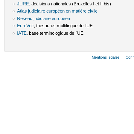
JURE
(le lien est externe)
, décisions nationales (Bruxelles I et II bis)
Atlas judiciaire européen en matière civile
(le lien est externe)
Réseau judiciaire européen
(le lien est externe)
EuroVoc
(le lien est externe)
, thesaurus multilingue de l'UE
IATE
(le lien est externe)
, base terminologique de l'UE
Mentions légales
Conn