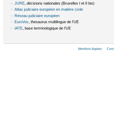
JURE
(le lien est externe)
, décisions nationales (Bruxelles I et II bis)
Atlas judiciaire européen en matière civile
(le lien est externe)
Réseau judiciaire européen
(le lien est externe)
EuroVoc
(le lien est externe)
, thesaurus multilingue de l'UE
IATE
(le lien est externe)
, base terminologique de l'UE
Mentions légales
Conn