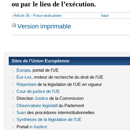
ou par le lieu de l’exécution.
‹ Article 26 - Force exécutoire
haut
Version imprimable
Sites de l’Union Européenne
Europa
(le lien est externe)
, portail de l'UE
Eur-Lex
(le lien est externe)
, moteur de recherche du droit de l'UE
Répertoire
(le lien est externe)
de la législation de l'UE en vigueur
Cour de justice de l'UE
(le lien est externe)
Direction
Justice
(le lien est externe)
de la Commission
Observatoire législatif
(le lien est externe)
du Parlement
Suivi
(le lien est externe)
des procédures interinstitutionnelles
Synthèses de la législation de l’UE
(le lien est externe)
Portail
e-Justice
(le lien est externe)