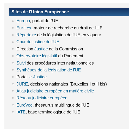
Sites de l’Union Européenne
Europa
(le lien est externe)
, portail de l'UE
Eur-Lex
(le lien est externe)
, moteur de recherche du droit de l'UE
Répertoire
(le lien est externe)
de la législation de l'UE en vigueur
Cour de justice de l'UE
(le lien est externe)
Direction
Justice
(le lien est externe)
de la Commission
Observatoire législatif
(le lien est externe)
du Parlement
Suivi
(le lien est externe)
des procédures interinstitutionnelles
Synthèses de la législation de l’UE
(le lien est externe)
Portail
e-Justice
(le lien est externe)
JURE
(le lien est externe)
, décisions nationales (Bruxelles I et II bis)
Atlas judiciaire européen en matière civile
(le lien est externe)
Réseau judiciaire européen
(le lien est externe)
EuroVoc
(le lien est externe)
, thesaurus multilingue de l'UE
IATE
(le lien est externe)
, base terminologique de l'UE