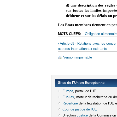
d) une description des règles
sur toutes les limites imposé
débiteur et sur les délais ou p
Les États membres tiennent en per
MOTS CLEFS:
Obligation alimentair
‹ Article 69 - Relations avec les conven
accords internationaux existants
Version imprimable
Sites de l’Union Européenne
Europa
(le lien est externe)
, portail de l'UE
Eur-Lex
(le lien est externe)
, moteur de recherche du dro
Répertoire
(le lien est externe)
de la législation de l'UE 
Cour de justice de l'UE
(le lien est e
Direction
Justice
(le lien est externe)
de la Commission