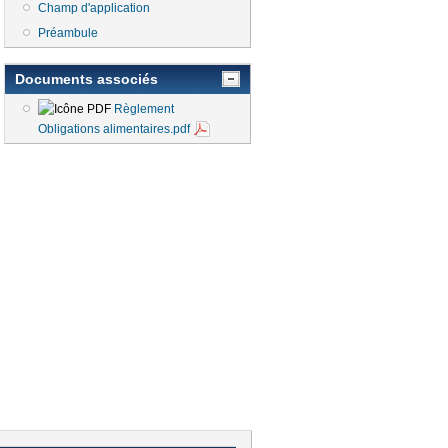
Champ d'application
Préambule
 lien est externe)
Documents associés
Règlement
Obligations alimentaires.pdf
en est externe)