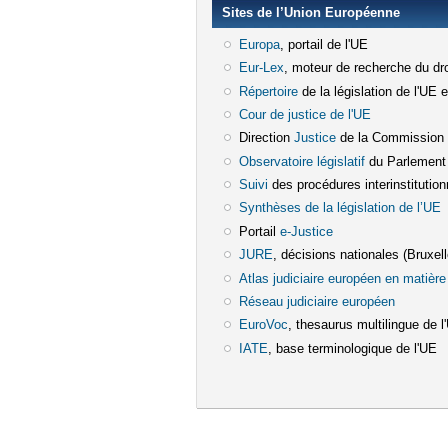
Sites de l’Union Européenne
Europa
(le lien est externe)
, portail de l'UE
Eur-Lex
(le lien est externe)
, moteur de recherche du dro
Répertoire
(le lien est externe)
de la législation de l'UE 
Cour de justice de l'UE
(le lien est e
Direction
Justice
(le lien est externe)
de la Commission
Observatoire législatif
(le lien est ex
du Parlement
Suivi
(le lien est externe)
des procédures interinstitution
Synthèses de la législation de l’UE
(
Portail
e-Justice
(le lien est externe)
JURE
(le lien est externe)
, décisions nationales (Bruxelle
Atlas judiciaire européen en matière 
Réseau judiciaire européen
(le lien e
EuroVoc
(le lien est externe)
, thesaurus multilingue de l
IATE
(le lien est externe)
, base terminologique de l'UE