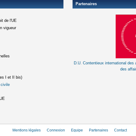
Partenaires
it de l'UE
en vigueur
xterne)
terne)
nelles
D.U. Contentieux international des a
le lien est externe)
des affai
s I et II bis)
civile
(le lien est externe)
st externe)
'UE
Mentions légales
Connexion
Equipe
Partenaires
Contact