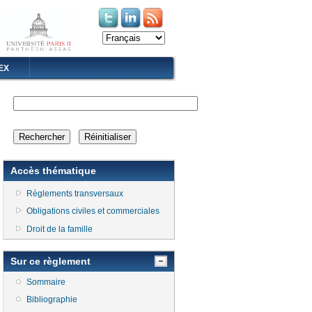
(le lien est externe)
(le lien est externe)
EX
Accès thématique
Règlements transversaux
Obligations civiles et commerciales
Droit de la famille
Sur ce règlement
Sommaire
Bibliographie