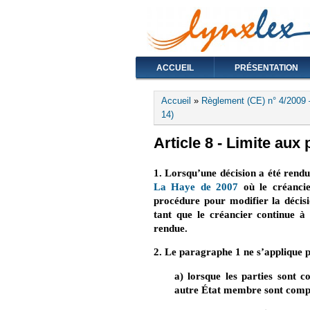
ACCUEIL
PRÉSENTATION
Vous êtes ici
Accueil
»
Règlement (CE) n° 4/2009 
14)
Article 8 - Limite aux
1. Lorsqu’une décision a été rend
La Haye de 2007
(le lien est exte
où le créancie
procédure pour modifier la décis
tant que le créancier continue à 
rendue.
2. Le paragraphe 1 ne s’applique 
a) lorsque les parties sont c
autre État membre sont comp