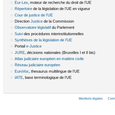
Eur-Lex
(le lien est externe)
, moteur de recherche du droit de l'UE
Répertoire
(le lien est externe)
de la législation de l'UE en vigueur
Cour de justice de l'UE
(le lien est externe)
Direction
Justice
(le lien est externe)
de la Commission
Observatoire législatif
(le lien est externe)
du Parlement
Suivi
(le lien est externe)
des procédures interinstitutionnelles
Synthèses de la législation de l’UE
(le lien est externe)
Portail
e-Justice
(le lien est externe)
JURE
(le lien est externe)
, décisions nationales (Bruxelles I et II bis)
Atlas judiciaire européen en matière civile
(le lien est externe)
Réseau judiciaire européen
(le lien est externe)
EuroVoc
(le lien est externe)
, thesaurus multilingue de l'UE
IATE
(le lien est externe)
, base terminologique de l'UE
Mentions légales
Conn