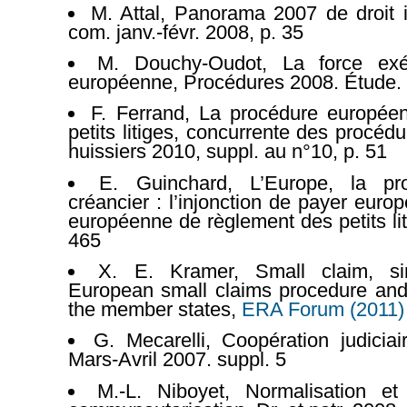
M. Attal, Panorama 2007 de droit i
com. janv.-févr. 2008, p. 35
M. Douchy-Oudot, La force exé
européenne, Procédures 2008. Étude.
F. Ferrand, La procédure europée
petits litiges, concurrente des procéd
huissiers 2010, suppl. au n°10, p. 51
E. Guinchard, L’Europe, la pro
créancier : l’injonction de payer euro
européenne de règlement des petits l
465
X. E. Kramer, Small claim, s
European small claims procedure and 
the member states,
ERA Forum (2011)
G. Mecarelli, Coopération judiciair
Mars-Avril 2007. suppl. 5
M.-L. Niboyet, Normalisation e