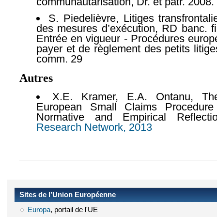
communautarisation, Dr. et patr. 2008.
S. Piedelièvre, Litiges transfronta
des mesures d’exécution, RD banc. f
Entrée en vigueur - Procédures europ
payer et de règlement des petits litig
comm. 29
Autres
X.E. Kramer, E.A. Ontanu, The
European Small Claims Procedure 
Normative and Empirical Reflect
Research Network, 2013
(le lien est externe)
Sites de l’Union Européenne
Europa
(le lien est externe)
, portail de l'UE