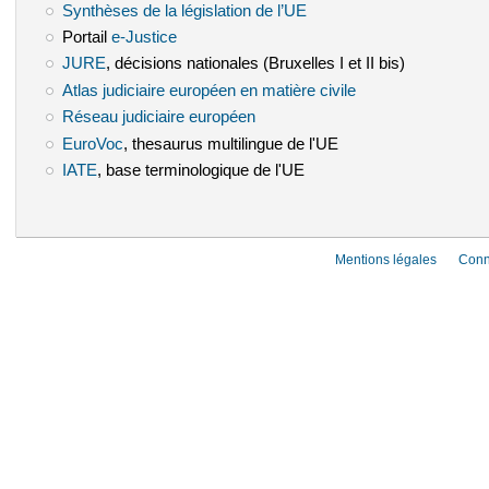
Synthèses de la législation de l’UE
(le lien est externe)
Portail
e-Justice
(le lien est externe)
JURE
(le lien est externe)
, décisions nationales (Bruxelles I et II bis)
Atlas judiciaire européen en matière civile
(le lien est externe)
Réseau judiciaire européen
(le lien est externe)
EuroVoc
(le lien est externe)
, thesaurus multilingue de l'UE
IATE
(le lien est externe)
, base terminologique de l'UE
Mentions légales
Conn