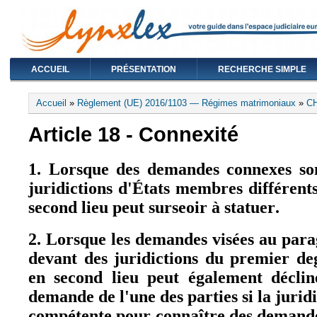
ACCUEIL
PRÉSENTATION
RECHERCHE SIMPLE
Vous êtes ici
Accueil
»
Règlement (UE) 2016/1103 — Régimes matrimoniaux
»
C
Article 18 - Connexité
1. Lorsque des demandes connexes son
juridictions d'États membres différents,
second lieu peut surseoir à statuer.
2. Lorsque les demandes visées au par
devant des juridictions du premier degr
en second lieu peut également déclin
demande de l'une des parties si la juridi
compétente pour connaître des demandes 