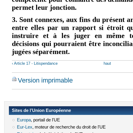
permet leur jonction.
3. Sont connexes, aux fins du présent ar
entre elles par un rapport si étroit qu
instruire et à les juger en même t
décisions qui pourraient être inconciliab
jugées séparément.
‹ Article 17 - Litispendance
haut
Version imprimable
Sites de l’Union Européenne
Europa
(le lien est externe)
, portail de l'UE
Eur-Lex
(le lien est externe)
, moteur de recherche du droit de l'UE