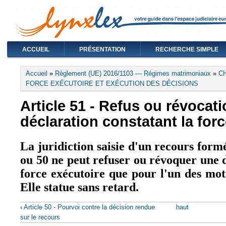
ACCUEIL
PRÉSENTATION
RECHERCHE SIMPLE
Vous êtes ici
Accueil
»
Règlement (UE) 2016/1103 — Régimes matrimoniaux
»
C
FORCE EXÉCUTOIRE ET EXÉCUTION DES DÉCISIONS
Article 51 - Refus ou révocat
déclaration constatant la for
La juridiction saisie d'un recours formé
ou 50 ne peut refuser ou révoquer une d
force exécutoire que pour l'un des moti
Elle statue sans retard.
‹ Article 50 - Pourvoi contre la décision rendue
haut
sur le recours