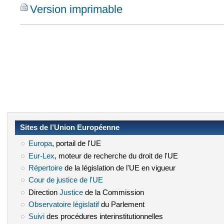
Version imprimable
Sites de l’Union Européenne
Europa
(le lien est externe)
, portail de l'UE
Eur-Lex
(le lien est externe)
, moteur de recherche du droit de l'UE
Répertoire
(le lien est externe)
de la législation de l'UE en vigueur
Cour de justice de l'UE
(le lien est externe)
Direction
Justice
(le lien est externe)
de la Commission
Observatoire législatif
(le lien est externe)
du Parlement
Suivi
(le lien est externe)
des procédures interinstitutionnelles