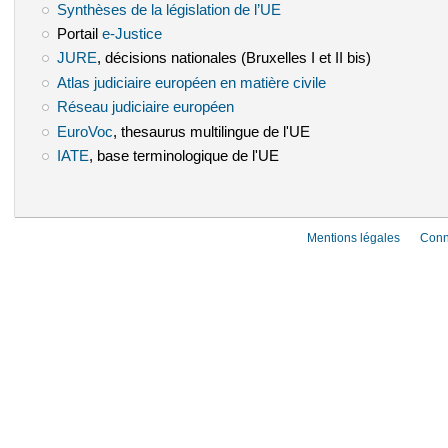
Synthèses de la législation de l’UE
(le lien est externe)
Portail
e-Justice
(le lien est externe)
JURE
(le lien est externe)
, décisions nationales (Bruxelles I et II bis)
Atlas judiciaire européen en matière civile
(le lien est externe)
Réseau judiciaire européen
(le lien est externe)
EuroVoc
(le lien est externe)
, thesaurus multilingue de l'UE
IATE
(le lien est externe)
, base terminologique de l'UE
Mentions légales
Conn