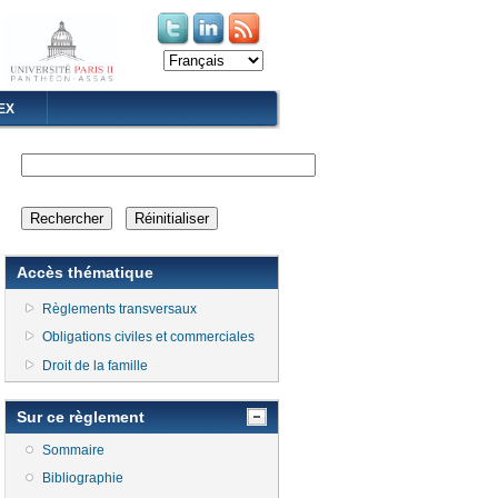
(le lien est externe)
(le lien est externe)
EX
Accès thématique
Règlements transversaux
Obligations civiles et commerciales
Droit de la famille
Sur ce règlement
Sommaire
Bibliographie