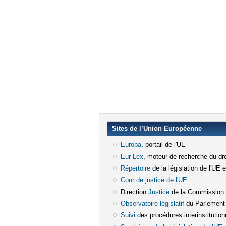
Sites de l’Union Européenne
Europa
(le lien est externe)
, portail de l'UE
Eur-Lex
(le lien est externe)
, moteur de recherche du dro
Répertoire
(le lien est externe)
de la législation de l'UE 
Cour de justice de l'UE
(le lien est e
Direction
Justice
(le lien est externe)
de la Commission
Observatoire législatif
(le lien est ex
du Parlement
Suivi
(le lien est externe)
des procédures interinstitution