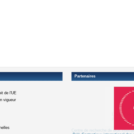
Partenaires
it de l'UE
en vigueur
xterne)
terne)
nelles