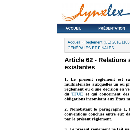
ACCUEIL
PRÉSENTATION
Vous êtes ici
Accueil
»
Règlement (UE) 2016/110
GÉNÉRALES ET FINALES
Article 62 - Relations
existantes
1. Le présent règlement est san
multilatérales auxquelles un ou p
règlement ou d'une décision en ve
du
TFUE
(le lien est externe)
et qui concernent des 
obligations incombant aux États m
2. Nonobstant le paragraphe 1, l
conventions conclues entre eux d
par le présent règlement.
3. Le présent règlement ne fait pa