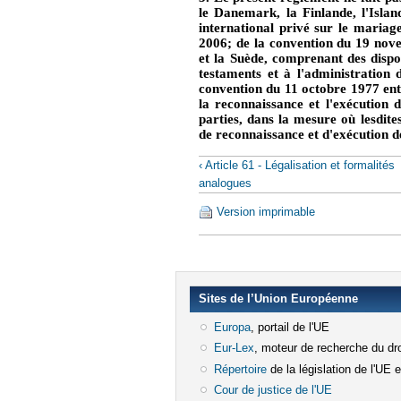
le Danemark, la Finlande, l'Islan
international privé sur le mariage,
2006; de la convention du 19 nove
et la Suède, comprenant des dispos
testaments et à l'administration d
convention du 11 octobre 1977 entr
la reconnaissance et l'exécution 
parties, dans la mesure où lesdite
de reconnaissance et d'exécution 
‹ Article 61 - Légalisation et formalités
analogues
Version imprimable
Sites de l’Union Européenne
Europa
(le lien est externe)
, portail de l'UE
Eur-Lex
(le lien est externe)
, moteur de recherche du dro
Répertoire
(le lien est externe)
de la législation de l'UE 
Cour de justice de l'UE
(le lien est e