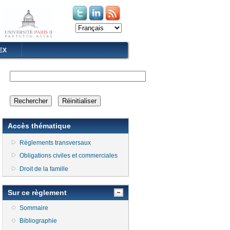
(le lien est externe)
(le lien est externe)
EX
Accès thématique
Règlements transversaux
Obligations civiles et commerciales
Droit de la famille
Sur ce règlement
Sommaire
Bibliographie