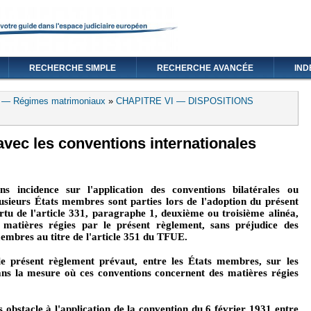
RECHERCHE SIMPLE
RECHERCHE AVANCÉE
IND
3 — Régimes matrimoniaux
»
CHAPITRE VI — DISPOSITIONS
 avec les conventions internationales
s incidence sur l'application des conventions bilatérales ou
lusieurs États membres sont parties lors de l'adoption du présent
rtu de l'article 331, paragraphe 1, deuxième ou troisième alinéa,
matières régies par le présent règlement, sans préjudice des
embres au titre de l'article 351 du TFUE.
e présent règlement prévaut, entre les États membres, sur les
ans la mesure où ces conventions concernent des matières régies
s obstacle à l'application de la convention du 6 février 1931 entre