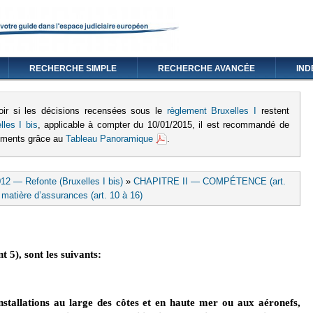
RECHERCHE SIMPLE
RECHERCHE AVANCÉE
IND
oir si les décisions recensées sous le
règlement Bruxelles I
restent
lles I bis
, applicable à compter du 10/01/2015, il est recommandé de
lements grâce au
Tableau Panoramique
.
12 — Refonte (Bruxelles I bis)
»
CHAPITRE II — COMPÉTENCE (art.
matière d’assurances (art. 10 à 16)
nt 5), sont les suivants:
nstallations au large des côtes et en haute mer ou aux aéronefs,