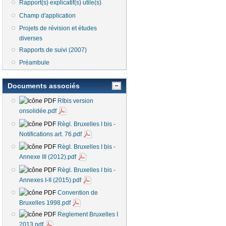
Rapport(s) explicatif(s) utile(s)
Champ d'application
Projets de révision et études
diverses
Rapports de suivi (2007)
Préambule
Documents associés
RIbis version
onsolidée.pdf
Règl. Bruxelles I bis -
Notifications art. 76.pdf
Règl. Bruxelles I bis -
Annexe III (2012).pdf
Règl. Bruxelles I bis -
Annexes I-II (2015).pdf
Convention de
Bruxelles 1998.pdf
Reglement Bruxelles I
2013.pdf