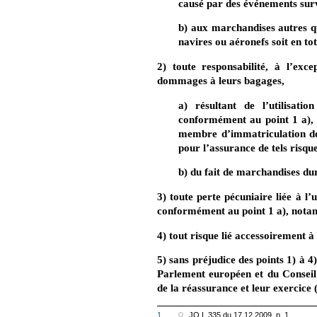
causé par des événements surve
b) aux marchandises autres qu
navires ou aéronefs soit en to
2) toute responsabilité, à l’ex
dommages à leurs bagages,
a) résultant de l’utilisatio
conformément au point 1 a), p
membre d’immatriculation de 
pour l’assurance de tels risqu
b) du fait de marchandises dur
3) toute perte pécuniaire liée à l’u
conformément au point 1 a), notam
4) tout risque lié accessoirement à 
5) sans préjudice des points 1) à 4
Parlement européen et du Conseil 
de la réassurance et leur exercice (
1.
JO L 335 du 17.12.2009, p. 1.