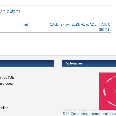
 Aff. C-352/21
haut
CJUE, 27 avr. 2023, A1 et A2 c. I, Aff. C-
352/21 ›
Partenaires
it de l'UE
en vigueur
xterne)
terne)
nelles
D.U. Contentieux international des a
le lien est externe)