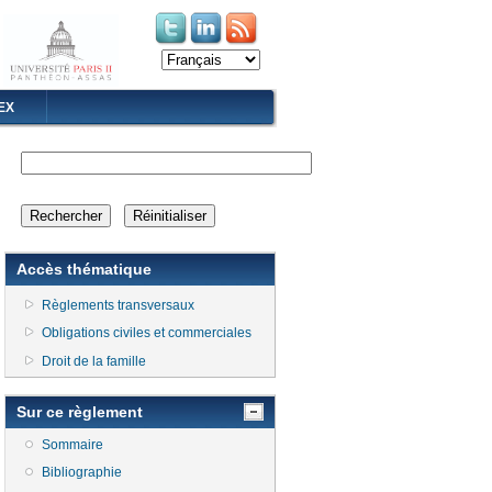
(le lien est externe)
(le lien est externe)
EX
Accès thématique
Règlements transversaux
Obligations civiles et commerciales
Droit de la famille
Sur ce règlement
Sommaire
Bibliographie