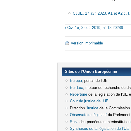
CJUE, 27 avr. 2023, A1 et A2 c. I,
‹ Civ. 1e, 3 oct. 2019, n° 18-20286
Version imprimable
Sites de l’Union Européenne
Europa
(le lien est externe)
, portail de l'UE
Eur-Lex
(le lien est externe)
, moteur de recherche du dro
Répertoire
(le lien est externe)
de la législation de l'UE 
Cour de justice de l'UE
(le lien est e
Direction
Justice
(le lien est externe)
de la Commission
Observatoire législatif
(le lien est ex
du Parlement
Suivi
(le lien est externe)
des procédures interinstitution
Synthèses de la législation de l’UE
(