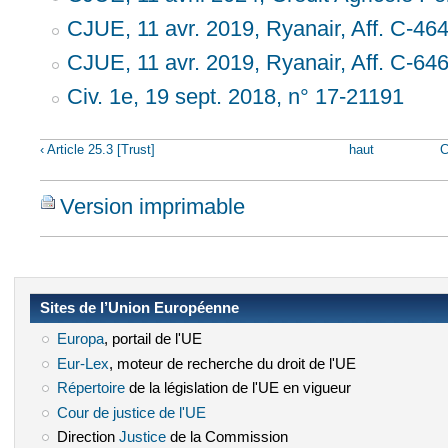
CJUE, 11 avr. 2019, Ryanair, Aff. C‑46
CJUE, 11 avr. 2019, Ryanair, Aff. C-646
Civ. 1e, 19 sept. 2018, n° 17-21191
‹ Article 25.3 [Trust]
haut
C
Version imprimable
Sites de l’Union Européenne
Europa
(le lien est externe)
, portail de l'UE
Eur-Lex
(le lien est externe)
, moteur de recherche du droit de l'UE
Répertoire
(le lien est externe)
de la législation de l'UE en vigueur
Cour de justice de l'UE
(le lien est externe)
Direction
Justice
(le lien est externe)
de la Commission