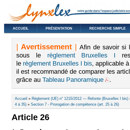
ACCUEIL
PRÉSENTATION
RECHERCHE SIMPLE
|
Avertissement
|
Afin de savoir si
sous le
règlement Bruxelles I
rest
le
règlement Bruxelles I bis
, applicable 
il est recommandé de comparer les arti
grâce au
Tableau Panoramique
.
Vous êtes ici
Accueil
»
Règlement (UE) n° 1215/2012 — Refonte (Bruxelles I bis)
4 à 35)
»
Section 7 - Prorogation de compétence (art. 25 à 26)
Article 26