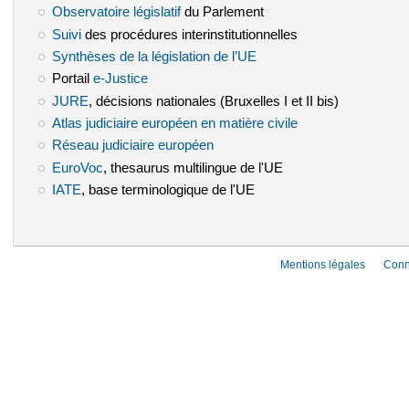
Observatoire législatif
(le lien est externe)
du Parlement
Suivi
(le lien est externe)
des procédures interinstitutionnelles
Synthèses de la législation de l’UE
(le lien est externe)
Portail
e-Justice
(le lien est externe)
JURE
(le lien est externe)
, décisions nationales (Bruxelles I et II bis)
Atlas judiciaire européen en matière civile
(le lien est externe)
Réseau judiciaire européen
(le lien est externe)
EuroVoc
(le lien est externe)
, thesaurus multilingue de l'UE
IATE
(le lien est externe)
, base terminologique de l'UE
Mentions légales
Conn