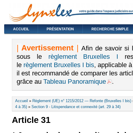
ACCUEIL
PRÉSENTATION
RECHERCHE SIMPLE
|
Avertissement
|
Afin de savoir si
sous le
règlement Bruxelles I
rest
le
règlement Bruxelles I bis
, applicable 
il est recommandé de comparer les arti
grâce au
Tableau Panoramique
.
Vous êtes ici
Accueil
»
Règlement (UE) n° 1215/2012 — Refonte (Bruxelles I bis)
4 à 35)
»
Section 9 - Litispendance et connexité (art. 29 à 34)
Article 31