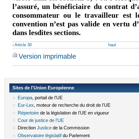
l’assuré, un bénéficiaire du contrat d’
consommateur ou le travailleur est 
convention n’est pas valide en vertu d’
dans lesdites sections.
‹ Article 30
haut
Version imprimable
Sites de l’Union Européenne
Europa
(le lien est externe)
, portail de l'UE
Eur-Lex
(le lien est externe)
, moteur de recherche du droit de l'UE
Répertoire
(le lien est externe)
de la législation de l'UE en vigueur
Cour de justice de l'UE
(le lien est externe)
Direction
Justice
(le lien est externe)
de la Commission
Observatoire législatif
(le lien est externe)
du Parlement