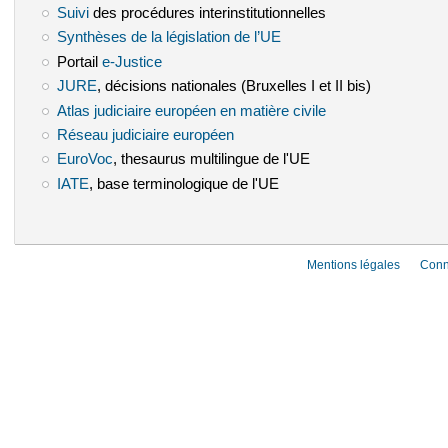
Suivi
(le lien est externe)
des procédures interinstitutionnelles
Synthèses de la législation de l’UE
(le lien est externe)
Portail
e-Justice
(le lien est externe)
JURE
(le lien est externe)
, décisions nationales (Bruxelles I et II bis)
Atlas judiciaire européen en matière civile
(le lien est externe)
Réseau judiciaire européen
(le lien est externe)
EuroVoc
(le lien est externe)
, thesaurus multilingue de l'UE
IATE
(le lien est externe)
, base terminologique de l'UE
Mentions légales
Conn