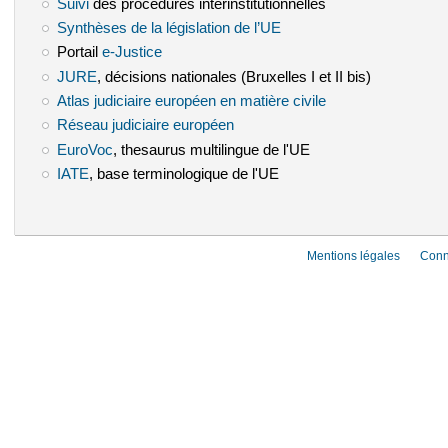
Suivi
(le lien est externe)
des procédures interinstitutionnelles
Synthèses de la législation de l’UE
(le lien est externe)
Portail
e-Justice
(le lien est externe)
JURE
(le lien est externe)
, décisions nationales (Bruxelles I et II bis)
Atlas judiciaire européen en matière civile
(le lien est externe)
Réseau judiciaire européen
(le lien est externe)
EuroVoc
(le lien est externe)
, thesaurus multilingue de l'UE
IATE
(le lien est externe)
, base terminologique de l'UE
Mentions légales
Conn