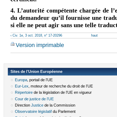
4. L’autorité compétente chargée de l’
du demandeur qu’il fournisse une tradu
si elle ne peut agir sans une telle traduc
‹ Civ. 1e, 3 oct. 2018, n° 17-20296
haut
Version imprimable
Sites de l’Union Européenne
Europa
(le lien est externe)
, portail de l'UE
Eur-Lex
(le lien est externe)
, moteur de recherche du droit de l'UE
Répertoire
(le lien est externe)
de la législation de l'UE en vigueur
Cour de justice de l'UE
(le lien est externe)
Direction
Justice
(le lien est externe)
de la Commission
Observatoire législatif
(le lien est externe)
du Parlement