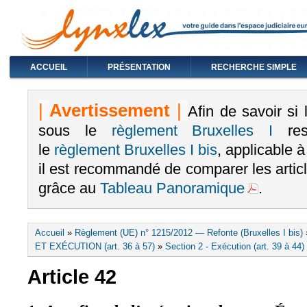
ACCUEIL
PRÉSENTATION
RECHERCHE SIMPLE
|
Avertissement
|
Afin de savoir si
sous le
règlement Bruxelles I
rest
le
règlement Bruxelles I bis
, applicable 
il est recommandé de comparer les arti
grâce au
Tableau Panoramique
.
Vous êtes ici
Accueil
»
Règlement (UE) n° 1215/2012 — Refonte (Bruxelles I bis)
ET EXÉCUTION (art. 36 à 57)
»
Section 2 - Exécution (art. 39 à 44)
Article 42