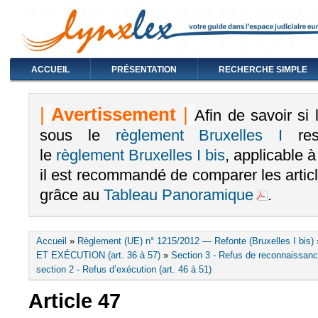
ACCUEIL
PRÉSENTATION
RECHERCHE SIMPLE
|
Avertissement
|
Afin de savoir si
sous le
règlement Bruxelles I
rest
le
règlement Bruxelles I bis
, applicable 
il est recommandé de comparer les arti
grâce au
Tableau Panoramique
.
Vous êtes ici
Accueil
»
Règlement (UE) n° 1215/2012 — Refonte (Bruxelles I bis)
ET EXÉCUTION (art. 36 à 57)
»
Section 3 - Refus de reconnaissance
section 2 - Refus d’exécution (art. 46 à 51)
Article 47