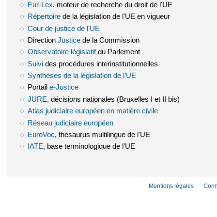
Eur-Lex
(le lien est externe)
, moteur de recherche du droit de l'UE
Répertoire
(le lien est externe)
de la législation de l'UE en vigueur
Cour de justice de l'UE
(le lien est externe)
Direction
Justice
(le lien est externe)
de la Commission
Observatoire législatif
(le lien est externe)
du Parlement
Suivi
(le lien est externe)
des procédures interinstitutionnelles
Synthèses de la législation de l’UE
(le lien est externe)
Portail
e-Justice
(le lien est externe)
JURE
(le lien est externe)
, décisions nationales (Bruxelles I et II bis)
Atlas judiciaire européen en matière civile
(le lien est externe)
Réseau judiciaire européen
(le lien est externe)
EuroVoc
(le lien est externe)
, thesaurus multilingue de l'UE
IATE
(le lien est externe)
, base terminologique de l'UE
Mentions légales
Conn