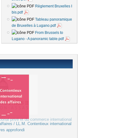
Règlement Bruxelles I
bis.pdf
Tableau panoramique
de Bruxelles à Lugano.pdf
From Brussels to
Lugano - A panoramic table.pdf
tional privé et du commerce international
ffaires / LL.M. Contentieux international
res approfondi