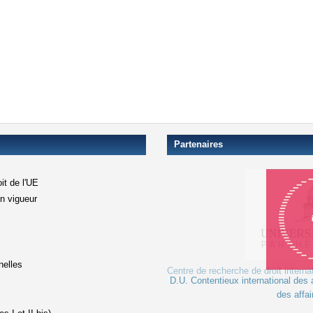
Partenaires
it de l'UE
en vigueur
xterne)
terne)
nelles
Centre de recherche de droit interna
D.U. Contentieux international des a
le lien est externe)
des affai