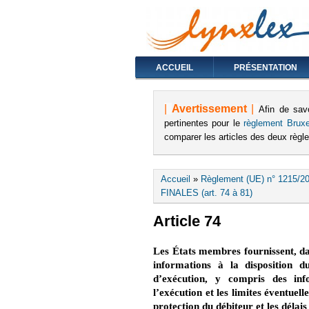
ACCUEIL
PRÉSENTATION
|
Avertissement
|
Afin de sav
pertinentes pour le
règlement Bruxe
comparer les articles des deux règ
Vous êtes ici
Accueil
»
Règlement (UE) n° 1215/20
FINALES (art. 74 à 81)
Article 74
Les États membres fournissent, da
informations à la disposition d
d’exécution, y compris des inf
l’exécution et les limites éventuel
protection du débiteur et les délais