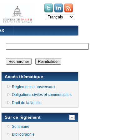
(le lien est externe)
(le lien est externe)
EX
Accès thématique
Règlements transversaux
Obligations civiles et commerciales
Droit de la famille
Sur ce règlement
Sommaire
Bibliographie