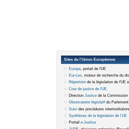
Sites de l’Union Européenne
Europa
(le lien est externe)
, portail de l'UE
Eur-Lex
(le lien est externe)
, moteur de recherche du dro
Répertoire
(le lien est externe)
de la législation de l'UE 
Cour de justice de l'UE
(le lien est e
Direction
Justice
(le lien est externe)
de la Commission
Observatoire législatif
(le lien est ex
du Parlement
Suivi
(le lien est externe)
des procédures interinstitution
Synthèses de la législation de l’UE
(
Portail
e-Justice
(le lien est externe)