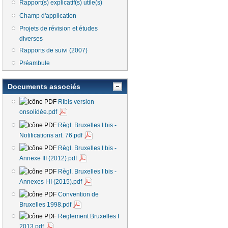
Rapport(s) explicatif(s) utile(s)
Champ d'application
Projets de révision et études
diverses
Rapports de suivi (2007)
Préambule
Documents associés
RIbis version
onsolidée.pdf
Règl. Bruxelles I bis -
Notifications art. 76.pdf
Règl. Bruxelles I bis -
Annexe III (2012).pdf
Règl. Bruxelles I bis -
Annexes I-II (2015).pdf
Convention de
Bruxelles 1998.pdf
Reglement Bruxelles I
2013.pdf