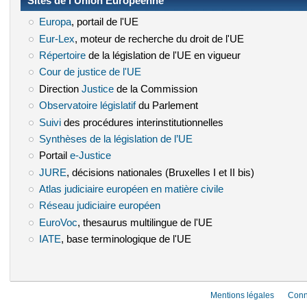
Sites de l’Union Européenne
Europa
(le lien est externe)
, portail de l'UE
Eur-Lex
(le lien est externe)
, moteur de recherche du droit de l'UE
Répertoire
(le lien est externe)
de la législation de l'UE en vigueur
Cour de justice de l'UE
(le lien est externe)
Direction
Justice
(le lien est externe)
de la Commission
Observatoire législatif
(le lien est externe)
du Parlement
Suivi
(le lien est externe)
des procédures interinstitutionnelles
Synthèses de la législation de l’UE
(le lien est externe)
Portail
e-Justice
(le lien est externe)
JURE
(le lien est externe)
, décisions nationales (Bruxelles I et II bis)
Atlas judiciaire européen en matière civile
(le lien est externe)
Réseau judiciaire européen
(le lien est externe)
EuroVoc
(le lien est externe)
, thesaurus multilingue de l'UE
IATE
(le lien est externe)
, base terminologique de l'UE
Mentions légales
Conn