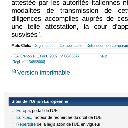
attestée par les autorités italiennes n
modalités de transmission de cet
diligences accomplies auprès de ces 
une telle attestation, la cour d’ap
susvisés".
Mots-Clefs:
Signification
Loi applicable
Défendeur non comparan
‹ CA Grenoble, 13 oct. 2009, n° 08-03877
haut
[Règl. n° 1348/2000]
Version imprimable
Sites de l’Union Européenne
Europa
(le lien est externe)
, portail de l'UE
Eur-Lex
(le lien est externe)
, moteur de recherche du droit de l'UE
Répertoire
(le lien est externe)
de la législation de l'UE en vigueur