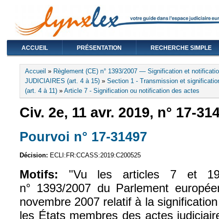
ACCUEIL
PRÉSENTATION
RECHERCHE SIMPLE
Vous êtes ici
Accueil
»
Règlement (CE) n° 1393/2007 — Signification et notificati
JUDICIAIRES (art. 4 à 15)
»
Section 1 - Transmission et signification
(art. 4 à 11)
»
Article 7 - Signification ou notification des actes
Civ. 2e, 11 avr. 2019, n° 17-31
Pourvoi n° 17-31497
(le lien est exte
Décision:
ECLI:FR:CCASS:2019:C200525
Motifs:
"Vu les articles 7 et 1
n° 1393/2007 du Parlement europée
novembre 2007 relatif à la signification 
les États membres des actes judiciaire