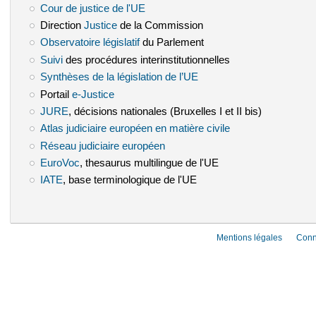
Cour de justice de l'UE
(le lien est externe)
Direction
Justice
(le lien est externe)
de la Commission
Observatoire législatif
(le lien est externe)
du Parlement
Suivi
(le lien est externe)
des procédures interinstitutionnelles
Synthèses de la législation de l’UE
(le lien est externe)
Portail
e-Justice
(le lien est externe)
JURE
(le lien est externe)
, décisions nationales (Bruxelles I et II bis)
Atlas judiciaire européen en matière civile
(le lien est externe)
Réseau judiciaire européen
(le lien est externe)
EuroVoc
(le lien est externe)
, thesaurus multilingue de l'UE
IATE
(le lien est externe)
, base terminologique de l'UE
Mentions légales
Conn