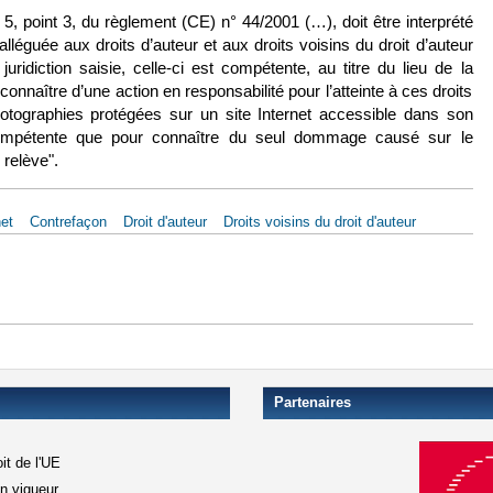
le 5, point 3, du règlement (CE) n° 44/2001 (…), doit être interprété
lléguée aux droits d’auteur et aux droits voisins du droit d’auteur
uridiction saisie, celle-ci est compétente, au titre du lieu de la
nnaître d’une action en responsabilité pour l’atteinte à ces droits
hotographies protégées sur un site Internet accessible dans son
t compétente que pour connaître du seul dommage causé sur le
 relève".
net
Contrefaçon
Droit d'auteur
Droits voisins du droit d'auteur
 janv. 2015, Pez Hejduk, Aff. C-441/13
Partenaires
it de l'UE
en vigueur