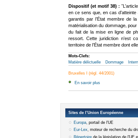
Dispositif (et motif 38) :
"L’artic
en ce sens que, en cas d’atteinte a
garantis par l’État membre de la j
matérialisation du dommage, pour co
du fait de la mise en ligne de p
ressort. Cette juridiction n’es
territoire de l’État membre dont elle
Mots-Clefs:
Matière délictuelle
Dommage
Inter
Bruxelles I (règl. 44/2001)
En savoir plus
à propos de CJUE, 22
Sites de l’Union Européenne
Europa
(le lien est externe)
, portail de l'UE
Eur-Lex
(le lien est externe)
, moteur de recherche du dro
Répertoire
(le lien est externe)
de la législation de l'UE 