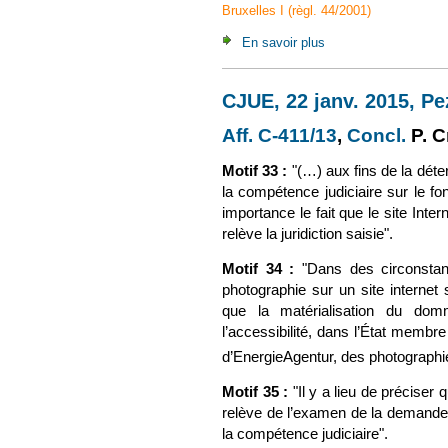
Bruxelles I (règl. 44/2001)
En savoir plus
à propos de CA Versa
CJUE, 22 janv. 2015, Pe
Aff. C-411/13
(le lien est 
,
Concl.
(le l
P. C
Motif
33 :
"(…) aux fins de la déte
la compétence judiciaire sur le fo
importance le fait que le site Inte
relève la juridiction saisie".
Motif
34 :
"Dans des circonstan
photographie sur un site internet 
que la matérialisation du dom
l’accessibilité, dans l’État membre 
d’EnergieAgentur, des photographie
Motif
35 :
"Il y a lieu de précise
relève de l’examen de la demande a
la compétence judiciaire".