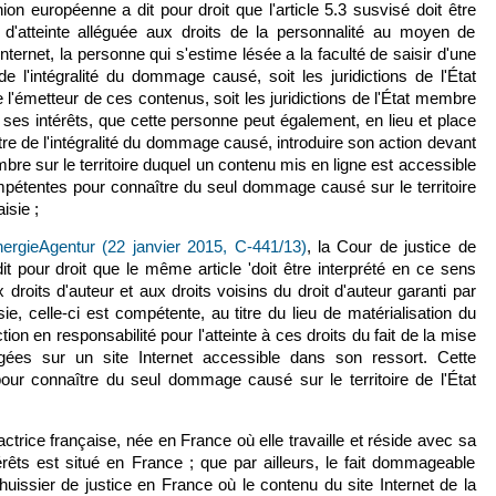
nion européenne a dit pour droit que l'article 5.3 susvisé doit être
d'atteinte alléguée aux droits de la personnalité au moyen de
nternet, la personne qui s'estime lésée a la faculté de saisir d'une
 de l'intégralité du dommage causé, soit les juridictions de l'État
l'émetteur de ces contenus, soit les juridictions de l'État membre
 ses intérêts, que cette personne peut également, en lieu et place
itre de l'intégralité du dommage causé, introduire son action devant
bre sur le territoire duquel un contenu mis en ligne est accessible
ompétentes pour connaître du seul dommage causé sur le territoire
isie ;
ergieAgentur (22 janvier 2015, C-441/13)
, la Cour de justice de
t pour droit que le même article 'doit être interprété en ce sens
 droits d'auteur et aux droits voisins du droit d'auteur garanti par
sie, celle-ci est compétente, au titre du lieu de matérialisation du
n en responsabilité pour l'atteinte à ces droits du fait de la mise
gées sur un site Internet accessible dans son ressort. Cette
pour connaître du seul dommage causé sur le territoire de l'État
rice française, née en France où elle travaille et réside avec sa
érêts est situé en France ; que par ailleurs, le fait dommageable
 huissier de justice en France où le contenu du site Internet de la