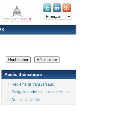
(le lien est externe)
(le lien est externe)
EX
Accès thématique
Règlements transversaux
Obligations civiles et commerciales
Droit de la famille