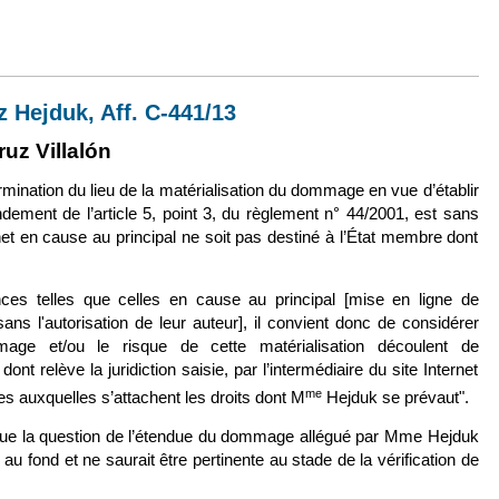
illes, 21 janv. 2016, n° 13/00226
z Hejduk, Aff. C-441/13
externe)
ien est externe)
ruz Villalón
rmination du lieu de la matérialisation du dommage en vue d’établir
ndement de l’article 5, point 3, du règlement n° 44/2001, est sans
rnet en cause au principal ne soit pas destiné à l’État membre dont
ces telles que celles en cause au principal [mise en ligne de
sans l'autorisation de leur auteur], il convient donc de considérer
mage et/ou le risque de cette matérialisation découlent de
dont relève la juridiction saisie, par l’intermédiaire du site Internet
me
s auxquelles s’attachent les droits dont M
Hejduk se prévaut".
r que la question de l’étendue du dommage allégué par Mme
Hejduk
u fond et ne saurait être pertinente au stade de la vérification de