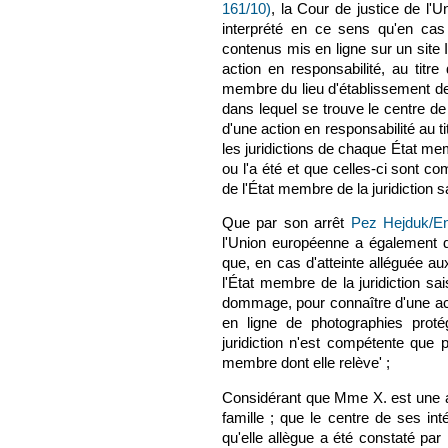
161/10)
, la Cour de justice de l'U
interprété en ce sens qu'en cas 
contenus mis en ligne sur un site I
action en responsabilité, au titre
membre du lieu d'établissement de 
dans lequel se trouve le centre de
d'une action en responsabilité au t
les juridictions de chaque État mem
ou l'a été et que celles-ci sont c
de l'État membre de la juridiction sa
Que par son arrêt
Pez Hejduk/En
l'Union européenne a également di
que, en cas d'atteinte alléguée aux
l'État membre de la juridiction sai
dommage, pour connaître d'une actio
en ligne de photographies proté
juridiction n'est compétente que 
membre dont elle relève' ;
Considérant que Mme X. est une act
famille ; que le centre de ses int
qu'elle allègue a été constaté par