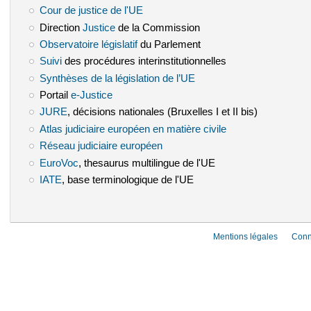
Cour de justice de l'UE
(le lien est externe)
Direction
Justice
(le lien est externe)
de la Commission
Observatoire législatif
(le lien est externe)
du Parlement
Suivi
(le lien est externe)
des procédures interinstitutionnelles
Synthèses de la législation de l’UE
(le lien est externe)
Portail
e-Justice
(le lien est externe)
JURE
(le lien est externe)
, décisions nationales (Bruxelles I et II bis)
Atlas judiciaire européen en matière civile
(le lien est externe)
Réseau judiciaire européen
(le lien est externe)
EuroVoc
(le lien est externe)
, thesaurus multilingue de l'UE
IATE
(le lien est externe)
, base terminologique de l'UE
Mentions légales
Conn