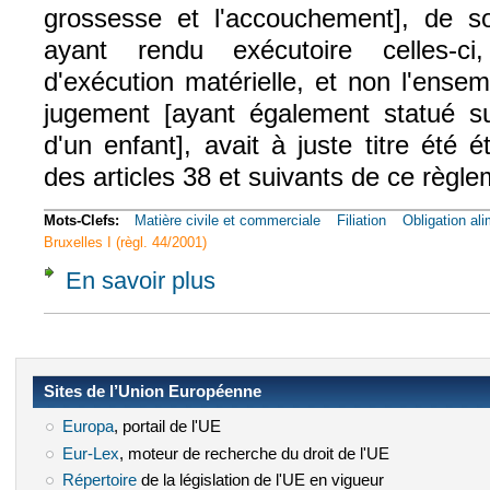
grossesse et l'accouchement], de so
ayant rendu exécutoire celles-ci
d'exécution matérielle, et non l'ense
jugement [ayant également statué sur 
d'un enfant], avait à juste titre été 
des articles 38 et suivants de ce règle
Mots-Clefs:
Matière civile et commerciale
Filiation
Obligation ali
Bruxelles I (règl. 44/2001)
En savoir plus
à propos de Civ. 1e, 3 déc. 2014, n° 13-22
Sites de l’Union Européenne
Europa
(le lien est externe)
, portail de l'UE
Eur-Lex
(le lien est externe)
, moteur de recherche du droit de l'UE
Répertoire
(le lien est externe)
de la législation de l'UE en vigueur