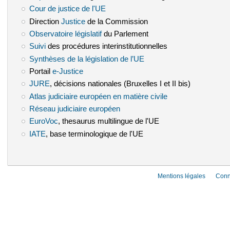
Cour de justice de l'UE
(le lien est externe)
Direction
Justice
(le lien est externe)
de la Commission
Observatoire législatif
(le lien est externe)
du Parlement
Suivi
(le lien est externe)
des procédures interinstitutionnelles
Synthèses de la législation de l’UE
(le lien est externe)
Portail
e-Justice
(le lien est externe)
JURE
(le lien est externe)
, décisions nationales (Bruxelles I et II bis)
Atlas judiciaire européen en matière civile
(le lien est externe)
Réseau judiciaire européen
(le lien est externe)
EuroVoc
(le lien est externe)
, thesaurus multilingue de l'UE
IATE
(le lien est externe)
, base terminologique de l'UE
Mentions légales
Conn