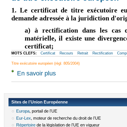
1. Le certificat de titre exécutoire 
demande adressée à la juridiction d'ori
a) à rectification dans les cas 
matérielle, il existe une divergenc
certificat;
MOTS CLEFS:
Certificat
Recours
Retrait
Rectification
Compé
Titre exécutoire européen (règl. 805/2004)
En savoir plus
à propos de Article 10 - Rectification ou retr
Sites de l’Union Européenne
Europa
(le lien est externe)
, portail de l'UE
Eur-Lex
(le lien est externe)
, moteur de recherche du droit de l'UE
Répertoire
(le lien est externe)
de la législation de l'UE en vigueur