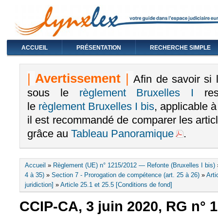
ACCUEIL
PRÉSENTATION
RECHERCHE SIMPLE
|
Avertissement
|
Afin de savoir si
sous le
règlement Bruxelles I
rest
le
règlement Bruxelles I bis
, applicable 
il est recommandé de comparer les arti
grâce au
Tableau Panoramique
.
Vous êtes ici
Accueil
»
Règlement (UE) n° 1215/2012 — Refonte (Bruxelles I bis)
4 à 35)
»
Section 7 - Prorogation de compétence (art. 25 à 26)
»
Arti
juridiction]
»
Article 25.1 et 25.5 [Conditions de fond]
CCIP-CA, 3 juin 2020, RG n° 