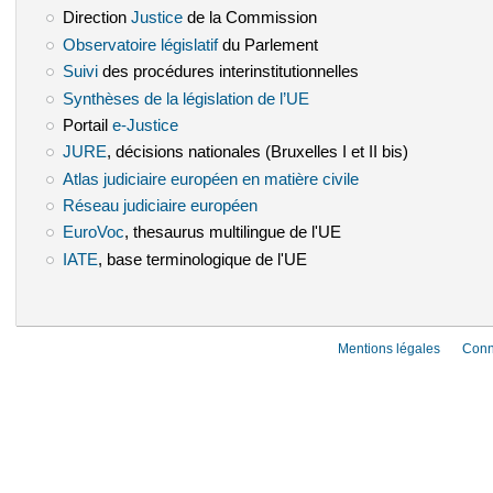
Direction
Justice
(le lien est externe)
de la Commission
Observatoire législatif
(le lien est externe)
du Parlement
Suivi
(le lien est externe)
des procédures interinstitutionnelles
Synthèses de la législation de l’UE
(le lien est externe)
Portail
e-Justice
(le lien est externe)
JURE
(le lien est externe)
, décisions nationales (Bruxelles I et II bis)
Atlas judiciaire européen en matière civile
(le lien est externe)
Réseau judiciaire européen
(le lien est externe)
EuroVoc
(le lien est externe)
, thesaurus multilingue de l'UE
IATE
(le lien est externe)
, base terminologique de l'UE
Mentions légales
Conn