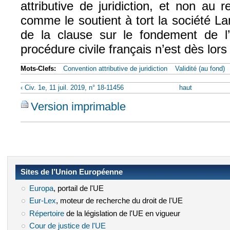
attributive de juridiction, et non au r
comme le soutient à tort la société La
de la clause sur le fondement de l
procédure civile français n’est dès lors 
Mots-Clefs:
Convention attributive de juridiction
Validité (au fond)
‹ Civ. 1e, 11 juil. 2019, n° 18-11456
haut
Version imprimable
Sites de l’Union Européenne
Europa
(le lien est externe)
, portail de l'UE
Eur-Lex
(le lien est externe)
, moteur de recherche du droit de l'UE
Répertoire
(le lien est externe)
de la législation de l'UE en vigueur
Cour de justice de l'UE
(le lien est externe)