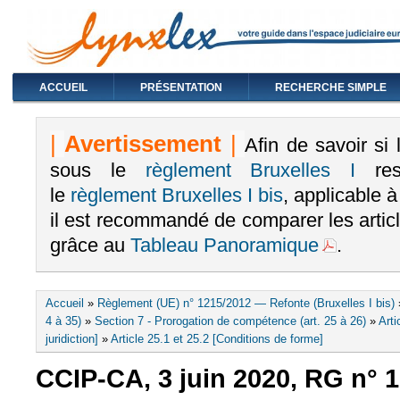
ACCUEIL
PRÉSENTATION
RECHERCHE SIMPLE
|
Avertissement
|
Afin de savoir si
sous le
règlement Bruxelles I
rest
le
règlement Bruxelles I bis
, applicable 
il est recommandé de comparer les arti
grâce au
Tableau Panoramique
.
Vous êtes ici
Accueil
»
Règlement (UE) n° 1215/2012 — Refonte (Bruxelles I bis)
4 à 35)
»
Section 7 - Prorogation de compétence (art. 25 à 26)
»
Arti
juridiction]
»
Article 25.1 et 25.2 [Conditions de forme]
CCIP-CA, 3 juin 2020, RG n° 