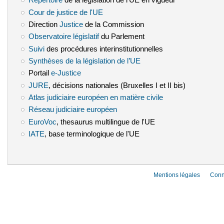
Répertoire
de la législation de l'UE en vigueur
Cour de justice de l'UE
(le lien est externe)
Direction
Justice
(le lien est externe)
de la Commission
Observatoire législatif
(le lien est externe)
du Parlement
Suivi
(le lien est externe)
des procédures interinstitutionnelles
Synthèses de la législation de l’UE
(le lien est externe)
Portail
e-Justice
(le lien est externe)
JURE
(le lien est externe)
, décisions nationales (Bruxelles I et II bis)
Atlas judiciaire européen en matière civile
(le lien est externe)
Réseau judiciaire européen
(le lien est externe)
EuroVoc
(le lien est externe)
, thesaurus multilingue de l'UE
IATE
(le lien est externe)
, base terminologique de l'UE
Mentions légales
Conn