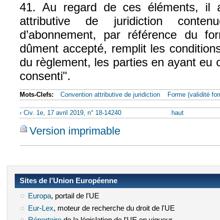
41. Au regard de ces éléments, il 
attributive de juridiction cont
d’abonnement, par référence du f
dûment accepté, remplit les conditions
du règlement, les parties en ayant eu
consenti".
Mots-Clefs:
Convention attributive de juridiction
Forme (validité for
‹ Civ. 1e, 17 avril 2019, n° 18-14240
haut
Version imprimable
Sites de l’Union Européenne
Europa
(le lien est externe)
, portail de l'UE
Eur-Lex
(le lien est externe)
, moteur de recherche du droit de l'UE
(le lien est externe)