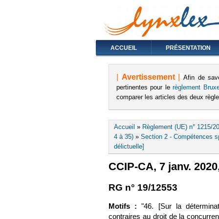
ACCUEIL
PRÉSENTATION
|
Avertissement
|
Afin de sav
pertinentes pour le
règlement Bruxe
comparer les articles des deux règ
Vous êtes ici
Accueil
»
Règlement (UE) n° 1215/20
4 à 35)
»
Section 2 - Compétences spé
délictuelle]
CCIP-CA, 7 janv. 2020
RG n° 19/12553
Motifs :
"46. [Sur la détermin
contraires au droit de la concurre