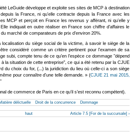
ociété LeGuide développe et exploite ses sites de MCP à destination
 depuis la France, ni qu'elle contracte depuis la France avec les
s MCP et perçoit en France les revenus y afférant, ni qu'elle y
 Elle indiquait en outre réaliser en France son chiffre d’affaires le
rt du marché de comparateurs de prix d’environ 20%.
a localisation du siège social de la victime, à savoir le siège de la
être considéré comme un critère pertinent pour l'examen de sa
e subi, compte tenu de ce qu’en l’espèce ce dommage "dépend
 à la situation de cette entreprise”, ce qui a été retenu par la CJUE
du choix du for, (...) la juridiction du lieu où celle-ci a son siège
à même pour connaître d'une telle demande. » (
CJUE 21 mai 2015,
."
unal de commerce de Paris en ce qu’il s’est reconnu compétent).
Matière délictuelle
Droit de la concurrence
Dommage
haut
Article 7.5 [For de la succursale] ›