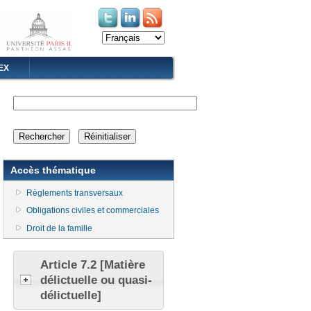
(le lien est externe)
(le lien est externe)
EX
Accès thématique
Règlements transversaux
Obligations civiles et commerciales
Droit de la famille
Article 7.2 [Matière
délictuelle ou quasi-
délictuelle]