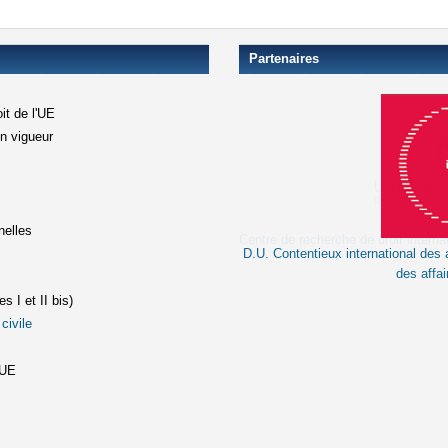
Partenaires
it de l'UE
en vigueur
xterne)
terne)
nelles
D.U. Contentieux international des a
le lien est externe)
des affai
s I et II bis)
civile
(le lien est externe)
st externe)
'UE