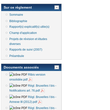
Sur ce règlement
Sommaire
Bibliographie
Rapport(s) explicatif(s) utile(s)
Champ d'application
Projets de révision et études
diverses
Rapports de suivi (2007)
Préambule
Documents associés
RIbis version
onsolidée.pdf
Règl. Bruxelles I bis -
Notifications art. 76.pdf
Règl. Bruxelles I bis -
Annexe III (2012).pdf
Règl. Bruxelles I bis -