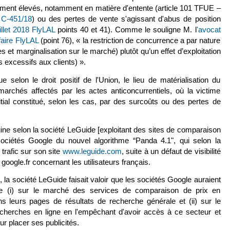
llement élevés, notamment en matière d'entente (article 101 TFUE –
, C-451/18
) ou des pertes de vente s'agissant d'abus de position
llet 2018 FlyLAL
points 40 et 41). Comme le souligne M. l
'avocat
aire FlyLAL
(le lien est externe)
(point 76), « la restriction de concurrence a par nature
s et marginalisation sur le marché) plutôt qu’un effet d’exploitation
és excessifs aux clients) ».
 selon le droit positif de l'Union, le lieu de matérialisation du
rchés affectés par les actes anticoncurrentiels, où la victime
itial constitué, selon les cas, par des surcoûts ou des pertes de
rigine selon la société LeGuide [exploitant des sites de comparaison
sociétés Google du nouvel algorithme “Panda 4.1", qui selon la
trafic sur son site
www.leguide.com
(le lien est externe)
, suite à un défaut de visibilité
google.fr concernant les utilisateurs français.
 la société LeGuide faisait valoir que les sociétés Google auraient
te (i) sur le marché des services de comparaison de prix en
ns leurs pages de résultats de recherche générale et (ii) sur le
echerches en ligne en l'empêchant d'avoir accès à ce secteur et
ur placer ses publicités.