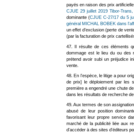
payés en raison des prix artificie
CJUE 29 juillet 2019 Tibor-Trans
dominante (
CJUE C-27/17 du 5 jui
général MICHAL BOBEK dans l'aff
un effet d’exclusion (perte de vente
(par la facturation de prix cartellis
47. Il résulte de ces éléments que
dommage est le lieu du ou des ma
prétend avoir subi un préjudice in
vente.
48. En l'espèce, le litige a pour o
de prix] le déploiement par les 
première a engendré une chute de 
dans les résultats de recherche de 
49. Aux termes de son assignation,
abusé de leur position dominan
favorisant leur propre service da
marché de la publicité liée aux r
d'accéder à des sites d'éditeurs po