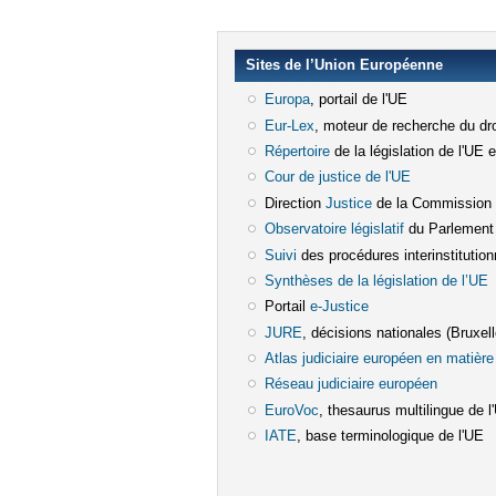
Sites de l’Union Européenne
Europa
(le lien est externe)
, portail de l'UE
Eur-Lex
(le lien est externe)
, moteur de recherche du dro
Répertoire
(le lien est externe)
de la législation de l'UE 
Cour de justice de l'UE
(le lien est e
Direction
Justice
(le lien est externe)
de la Commission
Observatoire législatif
(le lien est ex
du Parlement
Suivi
(le lien est externe)
des procédures interinstitution
Synthèses de la législation de l’UE
(
Portail
e-Justice
(le lien est externe)
JURE
(le lien est externe)
, décisions nationales (Bruxelle
Atlas judiciaire européen en matière 
Réseau judiciaire européen
(le lien e
EuroVoc
(le lien est externe)
, thesaurus multilingue de l
IATE
(le lien est externe)
, base terminologique de l'UE