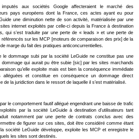
 imputés aux sociétés Google affecteraient le marché des
eurs pays européens dont la France, ces actes ayant eu pour
uide une diminution nette de son activité, matérialisée par une
 sites internet exploités par celle-ci depuis la France à destination
ns, qui s'est traduite par une perte de « leads » et une perte de
 référencés sur les MCP [moteurs de comparaison des prix] de la
de marge du fait des pratiques anticoncurrentielles.
ue le dommage subi par la société LeGuide ne constitue pas une
 dommage qui aurait pu être subie [sic] par les sites marchands
araison qu’elle exploite mais est bien la conséquence immédiate
les alléguées et constitue en conséquence un dommage direct
e la juridiction dans le ressort de laquelle il s’est matérialisé.
 par le comportement fautif allégué engendrant une baisse de trafic
exploités par la société LeGuide à destination d'utilisateurs tant
raduit notamment par une perte de contrats conclus avec des
permettre de figurer sur ces sites, doit être considéré comme étant
 la société LeGuide développe, exploite les MCP et enregistre le
quels les sites sont destinés.