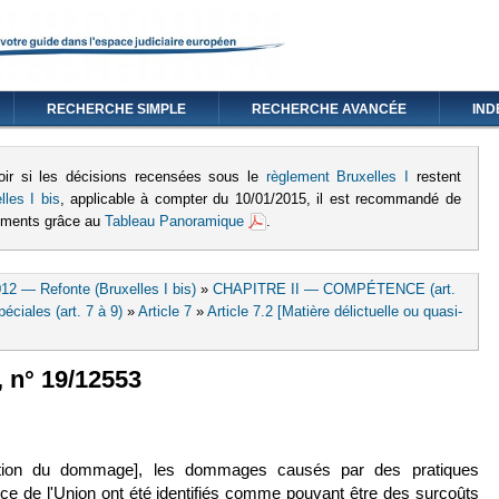
RECHERCHE SIMPLE
RECHERCHE AVANCÉE
IND
oir si les décisions recensées sous le
règlement Bruxelles I
restent
lles I bis
, applicable à compter du 10/01/2015, il est recommandé de
lements grâce au
Tableau Panoramique
.
12 — Refonte (Bruxelles I bis)
»
CHAPITRE II — COMPÉTENCE (art.
ciales (art. 7 à 9)
»
Article 7
»
Article 7.2 [Matière délictuelle ou quasi-
, n° 19/12553
ation du dommage], les dommages causés par des pratiques
nce de l'Union ont été identifiés comme pouvant être des surcoûts