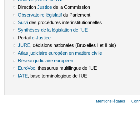
Direction
Justice
(le lien est externe)
de la Commission
Observatoire législatif
(le lien est externe)
du Parlement
Suivi
(le lien est externe)
des procédures interinstitutionnelles
Synthèses de la législation de l’UE
(le lien est externe)
Portail
e-Justice
(le lien est externe)
JURE
(le lien est externe)
, décisions nationales (Bruxelles I et II bis)
Atlas judiciaire européen en matière civile
(le lien est externe)
Réseau judiciaire européen
(le lien est externe)
EuroVoc
(le lien est externe)
, thesaurus multilingue de l'UE
IATE
(le lien est externe)
, base terminologique de l'UE
Mentions légales
Conn