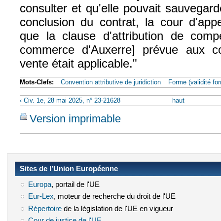
consulter et qu'elle pouvait sauvegar
conclusion du contrat, la cour d'app
que la clause d'attribution de comp
commerce d'Auxerre] prévue aux co
vente était applicable."
Mots-Clefs:
Convention attributive de juridiction
Forme (validité for
‹ Civ. 1e, 28 mai 2025, n° 23-21628
haut
Version imprimable
Sites de l’Union Européenne
Europa
(le lien est externe)
, portail de l'UE
Eur-Lex
(le lien est externe)
, moteur de recherche du droit de l'UE
Répertoire
(le lien est externe)
de la législation de l'UE en vigueur
Cour de justice de l'UE
(le lien est externe)