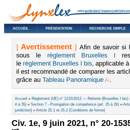
ACCUEIL
PRÉSENTATION
RECHERCHE SIMPLE
|
Avertissement
|
Afin de savoir si
sous le
règlement Bruxelles I
rest
le
règlement Bruxelles I bis
, applicable 
il est recommandé de comparer les arti
grâce au
Tableau Panoramique
.
Vous êtes ici
Accueil
»
Règlement (UE) n° 1215/2012 — Refonte (Bruxelles I bis)
4 à 35)
»
Section 7 - Prorogation de compétence (art. 25 à 26)
»
Arti
juridiction]
»
Article 25.1 et 25.2 [Conditions de forme]
Civ. 1e, 9 juin 2021, n° 20-1