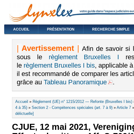
ACCUEIL
PRÉSENTATION
RECHERCHE SIMPLE
|
Avertissement
|
Afin de savoir si
sous le
règlement Bruxelles I
rest
le
règlement Bruxelles I bis
, applicable 
il est recommandé de comparer les arti
grâce au
Tableau Panoramique
.
Vous êtes ici
Accueil
»
Règlement (UE) n° 1215/2012 — Refonte (Bruxelles I bis)
4 à 35)
»
Section 2 - Compétences spéciales (art. 7 à 9)
»
Article 7
délictuelle]
CJUE, 12 mai 2021, Verenigin