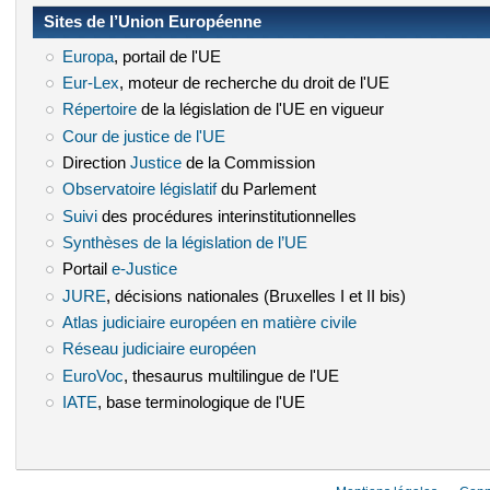
Sites de l’Union Européenne
Europa
(le lien est externe)
, portail de l'UE
Eur-Lex
(le lien est externe)
, moteur de recherche du droit de l'UE
Répertoire
(le lien est externe)
de la législation de l'UE en vigueur
Cour de justice de l'UE
(le lien est externe)
Direction
Justice
(le lien est externe)
de la Commission
Observatoire législatif
(le lien est externe)
du Parlement
Suivi
(le lien est externe)
des procédures interinstitutionnelles
Synthèses de la législation de l’UE
(le lien est externe)
Portail
e-Justice
(le lien est externe)
JURE
(le lien est externe)
, décisions nationales (Bruxelles I et II bis)
Atlas judiciaire européen en matière civile
(le lien est externe)
Réseau judiciaire européen
(le lien est externe)
EuroVoc
(le lien est externe)
, thesaurus multilingue de l'UE
IATE
(le lien est externe)
, base terminologique de l'UE