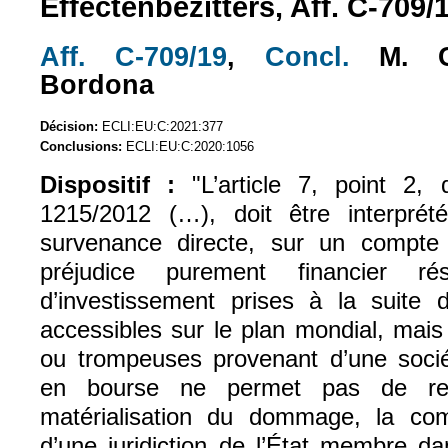
Effectenbezitters, Aff. C-709/
Aff. C-709/19
,
Concl.
M. Ca
(le lien est externe)
(le lien es
Bordona
Décision:
ECLI:EU:C:2021:377
Conclusions:
ECLI:EU:C:2020:1056
Dispositif :
"L’article 7, point 2
1215/2012 (…), doit être interpr
survenance directe, sur un compte 
préjudice purement financier ré
d’investissement prises à la suite d
accessibles sur le plan mondial, mais
ou trompeuses provenant d’une sociét
en bourse ne permet pas de rete
matérialisation du dommage, la com
d’une juridiction de l’État membre da